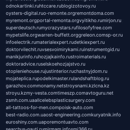
odnokartinki.ru
htccare.ru
blogizotovoy.ru
oysters-digital.ru
o-remonte.org
remontdoma.com
myremont.org
portal-remonta.org
vyitikho.ru
mirjon.ru
superdeutsch.ru
mycrazystars.ru
filosofyfree.com
mypetslife.org
warren-buffett.org
greleon.com
sp-or.ru
infoelectrik.ru
materialexpert.ru
detkiexpert.ru
doktorvilechit.ru
vsesvoimirykami.ru
instrumentgid.ru
manikjurinfo.ru
hozjajkainfo.ru
stroimaterials.ru
doktoradvice.ru
selskoehozjajstvo.ru
otopleniehouse.ru
justinterior.ru
chastnyjdom.ru
mojateplica.ru
podelkimaster.ru
landshaftblog.ru
garazhov.com
monamy.net
stroysnami.kz
lcna.kz
stroyu.kz
my-vesta.com
timeszp.com
avtoguru.net
zsmh.com.ua
allcelebsplasticsurgery.com
all-tattoos-for-men.com
poisk-auto.com
best-radio.com.ua
ost-engineering.com
kuryatnik.info
euroshiny.com.ua
poremontuavto.com
searchus-nauti.ru
mirmam.info
smi366.ru