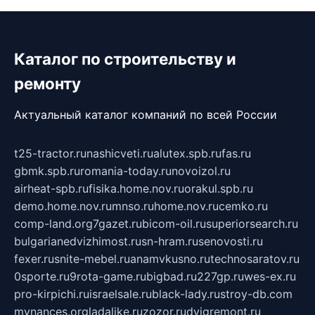
Каталог по строительству и
ремонту
Актуальный каталог компаний по всей России
t25-tractor.ru
nashicveti.ru
alutex.spb.ru
fas.ru
gbmk.spb.ru
romania-today.ru
novoizol.ru
airheat-spb.ru
fisika.home.nov.ru
orakul.spb.ru
demo.home.nov.ru
mnso.ru
home.nov.ru
cemko.ru
comp-land.org
7gazet.ru
bicom-oil.ru
superiorsearch.ru
bulgarianedvizhimost.ru
sn-hram.ru
senovosti.ru
fexer.ru
snite-mebel.ru
anamvkusno.ru
technosaratov.ru
0sporte.ru
9rota-game.ru
bigbad.ru
227gp.ru
wes-ex.ru
pro-kirpichi.ru
israelsale.ru
black-lady.ru
stroy-db.com
mynances.org
ladalike.ru
zozor.ru
dvigremont.ru