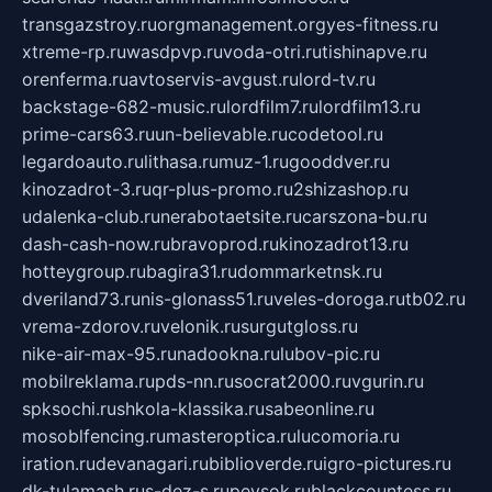
transgazstroy.ru
orgmanagement.org
yes-fitness.ru
xtreme-rp.ru
wasdpvp.ru
voda-otri.ru
tishinapve.ru
orenferma.ru
avtoservis-avgust.ru
lord-tv.ru
backstage-682-music.ru
lordfilm7.ru
lordfilm13.ru
prime-cars63.ru
un-believable.ru
codetool.ru
legardoauto.ru
lithasa.ru
muz-1.ru
gooddver.ru
kinozadrot-3.ru
qr-plus-promo.ru
2shizashop.ru
udalenka-club.ru
nerabotaetsite.ru
carszona-bu.ru
dash-cash-now.ru
bravoprod.ru
kinozadrot13.ru
hotteygroup.ru
bagira31.ru
dommarketnsk.ru
dveriland73.ru
nis-glonass51.ru
veles-doroga.ru
tb02.ru
vrema-zdorov.ru
velonik.ru
surgutgloss.ru
nike-air-max-95.ru
nadookna.ru
lubov-pic.ru
mobilreklama.ru
pds-nn.ru
socrat2000.ru
vgurin.ru
spksochi.ru
shkola-klassika.ru
sabeonline.ru
mosoblfencing.ru
masteroptica.ru
lucomoria.ru
iration.ru
devanagari.ru
biblioverde.ru
igro-pictures.ru
dk-tulamash.ru
s-dez-s.ru
peysok.ru
blackcountess.ru