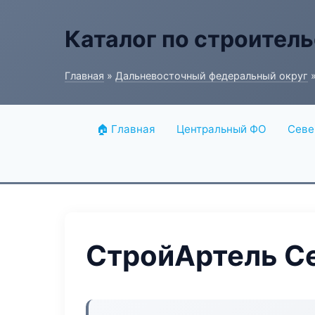
Каталог по строитель
Главная
»
Дальневосточный федеральный округ
»
🏠 Главная
Центральный ФО
Севе
СтройАртель С