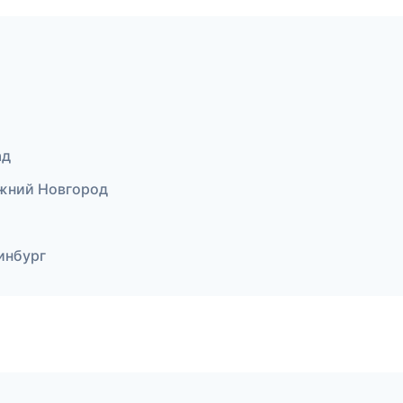
ад
ижний Новгород
инбург