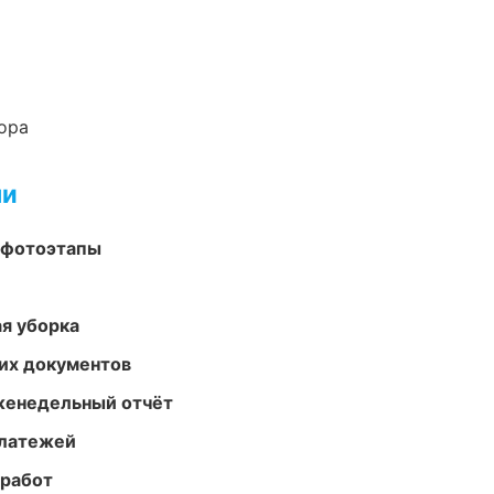
ора
ми
 фотоэтапы
ая уборка
их документов
женедельный отчёт
платежей
 работ