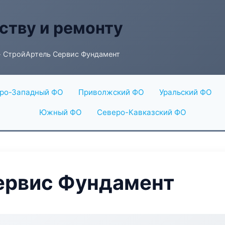
ству и ремонту
 СтройАртель Сервис Фундамент
ро-Западный ФО
Приволжский ФО
Уральский ФО
Южный ФО
Северо-Кавказский ФО
ервис Фундамент