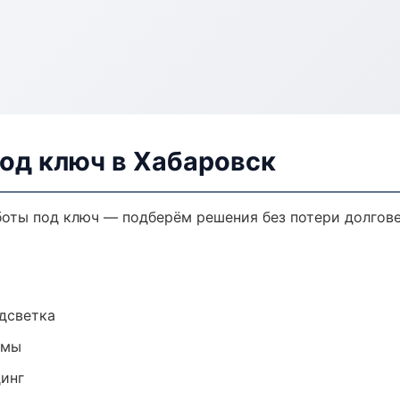
од ключ в Хабаровск
оты под ключ — подберём решения без потери долгове
одсветка
емы
динг