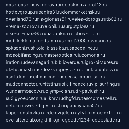
dash-cash-now.ru
bravoprod.ru
kinozadrot13.ru
hotteygroup.ru
bagira31.ru
dommarketnsk.ru
dveriland73.ru
nis-glonass51.ru
veles-doroga.ru
tb02.ru
vrema-zdorov.ru
velonik.ru
surgutgloss.ru
nike-air-max-95.ru
nadookna.ru
lubov-pic.ru
mobilreklama.ru
pds-nn.ru
socrat2000.ru
vgurin.ru
spksochi.ru
shkola-klassika.ru
sabeonline.ru
mosoblfencing.ru
masteroptica.ru
lucomoria.ru
iration.ru
devanagari.ru
biblioverde.ru
igro-pictures.ru
dk-tulamash.ru
s-dez-s.ru
peysok.ru
blackcountess.ru
asoftdoc.ru
scifichannel.ru
ocenka-appraisal.ru
mudconnector.ru
hitstih.ru
pik-finance.ru
vip-surfing.ru
wundermoscow.ru
olymp-clan.ru
dr-pavlush.ru
su2lgyoeucscn.ru
allkmv.ru
dhgfd.ru
tesotomeshell.ru
netoen.ru
web-digest.ru
changanqiyuana07.ru
kuper-dostavka.ru
edemvgelen.ru
ytyt.ru
infoelektrik.ru
everafterclub.org
kirillkgr.ru
goodv1234.ru
oopslady.ru