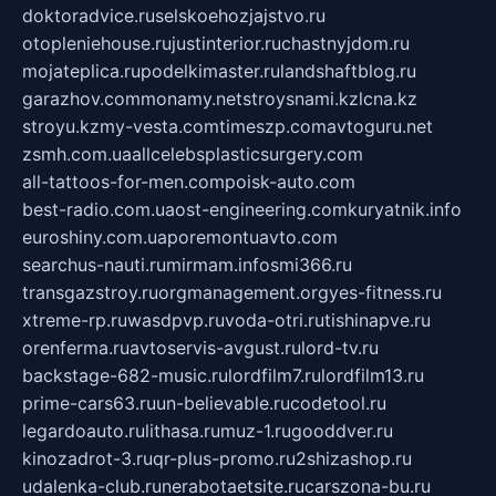
doktoradvice.ru
selskoehozjajstvo.ru
otopleniehouse.ru
justinterior.ru
chastnyjdom.ru
mojateplica.ru
podelkimaster.ru
landshaftblog.ru
garazhov.com
monamy.net
stroysnami.kz
lcna.kz
stroyu.kz
my-vesta.com
timeszp.com
avtoguru.net
zsmh.com.ua
allcelebsplasticsurgery.com
all-tattoos-for-men.com
poisk-auto.com
best-radio.com.ua
ost-engineering.com
kuryatnik.info
euroshiny.com.ua
poremontuavto.com
searchus-nauti.ru
mirmam.info
smi366.ru
transgazstroy.ru
orgmanagement.org
yes-fitness.ru
xtreme-rp.ru
wasdpvp.ru
voda-otri.ru
tishinapve.ru
orenferma.ru
avtoservis-avgust.ru
lord-tv.ru
backstage-682-music.ru
lordfilm7.ru
lordfilm13.ru
prime-cars63.ru
un-believable.ru
codetool.ru
legardoauto.ru
lithasa.ru
muz-1.ru
gooddver.ru
kinozadrot-3.ru
qr-plus-promo.ru
2shizashop.ru
udalenka-club.ru
nerabotaetsite.ru
carszona-bu.ru