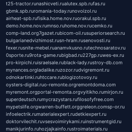
t25-tractor.ru
nashicveti.ru
alutex.spb.ru
fas.ru
gbmk.spb.ru
romania-today.ru
novoizol.ru
airheat-spb.ru
fisika.home.nov.ru
orakul.spb.ru
demo.home.nov.ru
mnso.ru
home.nov.ru
cemko.ru
comp-land.org
7gazet.ru
bicom-oil.ru
superiorsearch.ru
bulgarianedvizhimost.ru
sn-hram.ru
senovosti.ru
fexer.ru
snite-mebel.ru
anamvkusno.ru
technosaratov.ru
0sporte.ru
9rota-game.ru
bigbad.ru
227gp.ru
wes-ex.ru
pro-kirpichi.ru
israelsale.ru
black-lady.ru
stroy-db.com
mynances.org
ladalike.ru
zozor.ru
dvigremont.ru
odnokartinki.ru
htccare.ru
blogizotovoy.ru
oysters-digital.ru
o-remonte.org
remontdoma.com
myremont.org
portal-remonta.org
vyitikho.ru
mirjon.ru
superdeutsch.ru
mycrazystars.ru
filosofyfree.com
mypetslife.org
warren-buffett.org
greleon.com
sp-or.ru
infoelectrik.ru
materialexpert.ru
detkiexpert.ru
doktorvilechit.ru
vsesvoimirykami.ru
instrumentgid.ru
manikjurinfo.ru
hozjajkainfo.ru
stroimaterials.ru