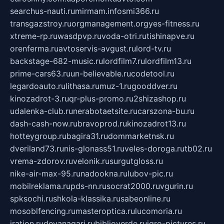
searchus-nauti.ru
mirmam.info
smi366.ru
transgazstroy.ru
orgmanagement.org
yes-fitness.ru
xtreme-rp.ru
wasdpvp.ru
voda-otri.ru
tishinapve.ru
orenferma.ru
avtoservis-avgust.ru
lord-tv.ru
backstage-682-music.ru
lordfilm7.ru
lordfilm13.ru
prime-cars63.ru
un-believable.ru
codetool.ru
legardoauto.ru
lithasa.ru
muz-1.ru
gooddver.ru
kinozadrot-3.ru
qr-plus-promo.ru
2shizashop.ru
udalenka-club.ru
nerabotaetsite.ru
carszona-bu.ru
dash-cash-now.ru
bravoprod.ru
kinozadrot13.ru
hotteygroup.ru
bagira31.ru
dommarketnsk.ru
dveriland73.ru
nis-glonass51.ru
veles-doroga.ru
tb02.ru
vrema-zdorov.ru
velonik.ru
surgutgloss.ru
nike-air-max-95.ru
nadookna.ru
lubov-pic.ru
mobilreklama.ru
pds-nn.ru
socrat2000.ru
vgurin.ru
spksochi.ru
shkola-klassika.ru
sabeonline.ru
mosoblfencing.ru
masteroptica.ru
lucomoria.ru
iration.ru
devanagari.ru
biblioverde.ru
igro-pictures.ru