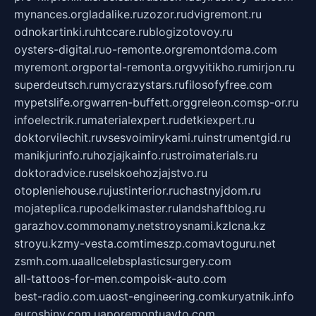
mynances.org
ladalike.ru
zozor.ru
dvigremont.ru
odnokartinki.ru
htccare.ru
blogizotovoy.ru
oysters-digital.ru
o-remonte.org
remontdoma.com
myremont.org
portal-remonta.org
vyitikho.ru
mirjon.ru
superdeutsch.ru
mycrazystars.ru
filosofyfree.com
mypetslife.org
warren-buffett.org
greleon.com
sp-or.ru
infoelectrik.ru
materialexpert.ru
detkiexpert.ru
doktorvilechit.ru
vsesvoimirykami.ru
instrumentgid.ru
manikjurinfo.ru
hozjajkainfo.ru
stroimaterials.ru
doktoradvice.ru
selskoehozjajstvo.ru
otopleniehouse.ru
justinterior.ru
chastnyjdom.ru
mojateplica.ru
podelkimaster.ru
landshaftblog.ru
garazhov.com
monamy.net
stroysnami.kz
lcna.kz
stroyu.kz
my-vesta.com
timeszp.com
avtoguru.net
zsmh.com.ua
allcelebsplasticsurgery.com
all-tattoos-for-men.com
poisk-auto.com
best-radio.com.ua
ost-engineering.com
kuryatnik.info
euroshiny.com.ua
poremontuavto.com