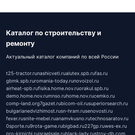
Каталог по строительству и
ремонту
Актуальный каталог компаний по всей России
t25-tractor.ru
nashicveti.ru
alutex.spb.ru
fas.ru
gbmk.spb.ru
romania-today.ru
novoizol.ru
airheat-spb.ru
fisika.home.nov.ru
orakul.spb.ru
demo.home.nov.ru
mnso.ru
home.nov.ru
cemko.ru
comp-land.org
7gazet.ru
bicom-oil.ru
superiorsearch.ru
bulgarianedvizhimost.ru
sn-hram.ru
senovosti.ru
fexer.ru
snite-mebel.ru
anamvkusno.ru
technosaratov.ru
0sporte.ru
9rota-game.ru
bigbad.ru
227gp.ru
wes-ex.ru
pro-kirpichi.ru
israelsale.ru
black-lady.ru
stroy-db.com