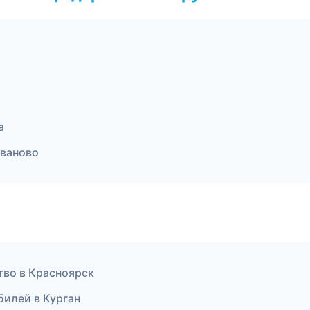
а
ваново
тво в Красноярск
илей в Курган