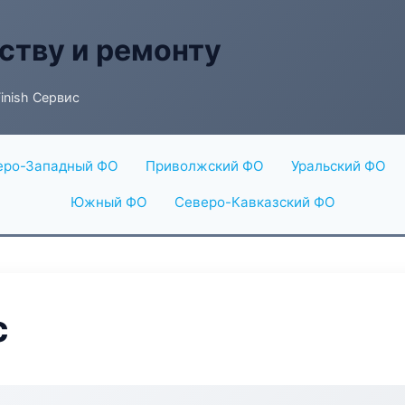
ству и ремонту
inish Сервис
еро-Западный ФО
Приволжский ФО
Уральский ФО
Южный ФО
Северо-Кавказский ФО
с