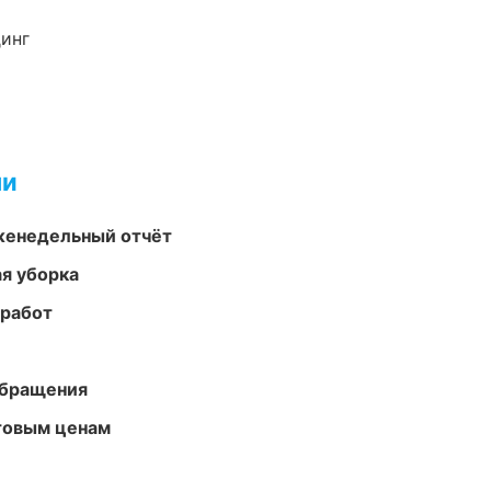
динг
ми
женедельный отчёт
ая уборка
 работ
обращения
птовым ценам