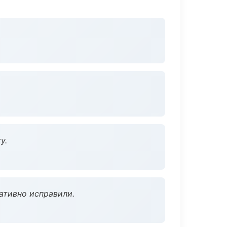
у.
ативно исправили.