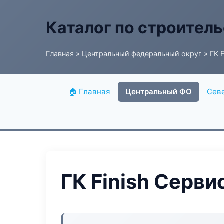
Каталог по строитель
Главная
»
Центральный федеральный округ
» ГК F
🏠 Главная
Центральный ФО
Сев
ГК Finish Серви