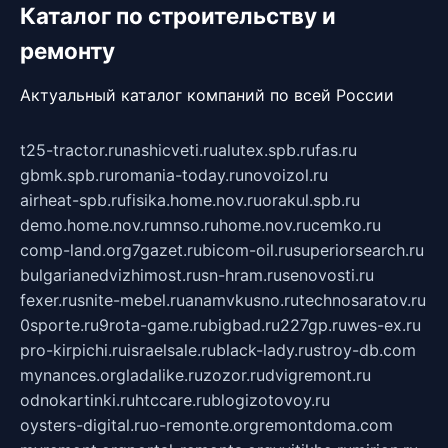
Каталог по строительству и
ремонту
Актуальный каталог компаний по всей России
t25-tractor.ru
nashicveti.ru
alutex.spb.ru
fas.ru
gbmk.spb.ru
romania-today.ru
novoizol.ru
airheat-spb.ru
fisika.home.nov.ru
orakul.spb.ru
demo.home.nov.ru
mnso.ru
home.nov.ru
cemko.ru
comp-land.org
7gazet.ru
bicom-oil.ru
superiorsearch.ru
bulgarianedvizhimost.ru
sn-hram.ru
senovosti.ru
fexer.ru
snite-mebel.ru
anamvkusno.ru
technosaratov.ru
0sporte.ru
9rota-game.ru
bigbad.ru
227gp.ru
wes-ex.ru
pro-kirpichi.ru
israelsale.ru
black-lady.ru
stroy-db.com
mynances.org
ladalike.ru
zozor.ru
dvigremont.ru
odnokartinki.ru
htccare.ru
blogizotovoy.ru
oysters-digital.ru
o-remonte.org
remontdoma.com