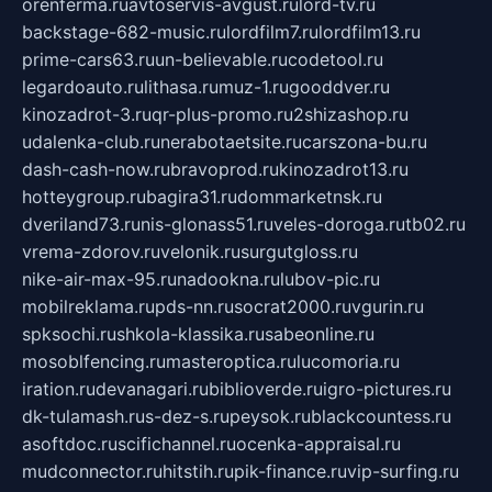
orenferma.ru
avtoservis-avgust.ru
lord-tv.ru
backstage-682-music.ru
lordfilm7.ru
lordfilm13.ru
prime-cars63.ru
un-believable.ru
codetool.ru
legardoauto.ru
lithasa.ru
muz-1.ru
gooddver.ru
kinozadrot-3.ru
qr-plus-promo.ru
2shizashop.ru
udalenka-club.ru
nerabotaetsite.ru
carszona-bu.ru
dash-cash-now.ru
bravoprod.ru
kinozadrot13.ru
hotteygroup.ru
bagira31.ru
dommarketnsk.ru
dveriland73.ru
nis-glonass51.ru
veles-doroga.ru
tb02.ru
vrema-zdorov.ru
velonik.ru
surgutgloss.ru
nike-air-max-95.ru
nadookna.ru
lubov-pic.ru
mobilreklama.ru
pds-nn.ru
socrat2000.ru
vgurin.ru
spksochi.ru
shkola-klassika.ru
sabeonline.ru
mosoblfencing.ru
masteroptica.ru
lucomoria.ru
iration.ru
devanagari.ru
biblioverde.ru
igro-pictures.ru
dk-tulamash.ru
s-dez-s.ru
peysok.ru
blackcountess.ru
asoftdoc.ru
scifichannel.ru
ocenka-appraisal.ru
mudconnector.ru
hitstih.ru
pik-finance.ru
vip-surfing.ru