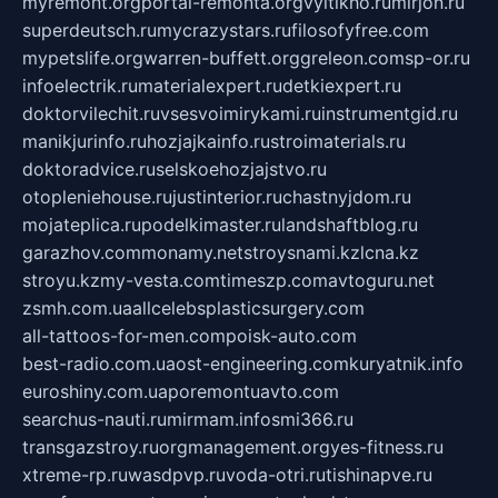
myremont.org
portal-remonta.org
vyitikho.ru
mirjon.ru
superdeutsch.ru
mycrazystars.ru
filosofyfree.com
mypetslife.org
warren-buffett.org
greleon.com
sp-or.ru
infoelectrik.ru
materialexpert.ru
detkiexpert.ru
doktorvilechit.ru
vsesvoimirykami.ru
instrumentgid.ru
manikjurinfo.ru
hozjajkainfo.ru
stroimaterials.ru
doktoradvice.ru
selskoehozjajstvo.ru
otopleniehouse.ru
justinterior.ru
chastnyjdom.ru
mojateplica.ru
podelkimaster.ru
landshaftblog.ru
garazhov.com
monamy.net
stroysnami.kz
lcna.kz
stroyu.kz
my-vesta.com
timeszp.com
avtoguru.net
zsmh.com.ua
allcelebsplasticsurgery.com
all-tattoos-for-men.com
poisk-auto.com
best-radio.com.ua
ost-engineering.com
kuryatnik.info
euroshiny.com.ua
poremontuavto.com
searchus-nauti.ru
mirmam.info
smi366.ru
transgazstroy.ru
orgmanagement.org
yes-fitness.ru
xtreme-rp.ru
wasdpvp.ru
voda-otri.ru
tishinapve.ru