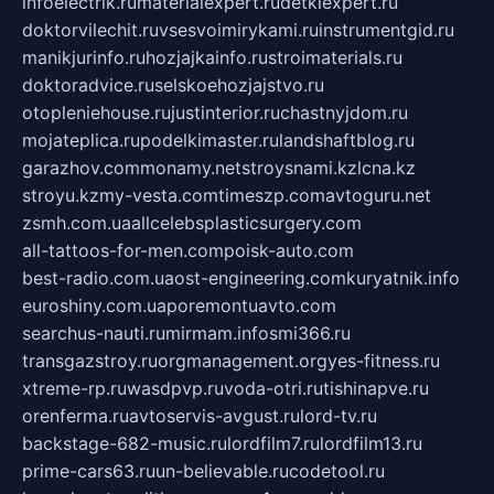
infoelectrik.ru
materialexpert.ru
detkiexpert.ru
doktorvilechit.ru
vsesvoimirykami.ru
instrumentgid.ru
manikjurinfo.ru
hozjajkainfo.ru
stroimaterials.ru
doktoradvice.ru
selskoehozjajstvo.ru
otopleniehouse.ru
justinterior.ru
chastnyjdom.ru
mojateplica.ru
podelkimaster.ru
landshaftblog.ru
garazhov.com
monamy.net
stroysnami.kz
lcna.kz
stroyu.kz
my-vesta.com
timeszp.com
avtoguru.net
zsmh.com.ua
allcelebsplasticsurgery.com
all-tattoos-for-men.com
poisk-auto.com
best-radio.com.ua
ost-engineering.com
kuryatnik.info
euroshiny.com.ua
poremontuavto.com
searchus-nauti.ru
mirmam.info
smi366.ru
transgazstroy.ru
orgmanagement.org
yes-fitness.ru
xtreme-rp.ru
wasdpvp.ru
voda-otri.ru
tishinapve.ru
orenferma.ru
avtoservis-avgust.ru
lord-tv.ru
backstage-682-music.ru
lordfilm7.ru
lordfilm13.ru
prime-cars63.ru
un-believable.ru
codetool.ru