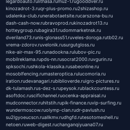
legardoauto.ru
lithasa.ru
muz-1.ru
gooddver.ru
kinozadrot-3.ru
qr-plus-promo.ru
2shizashop.ru
udalenka-club.ru
nerabotaetsite.ru
carszona-bu.ru
dash-cash-now.ru
bravoprod.ru
kinozadrot13.ru
hotteygroup.ru
bagira31.ru
dommarketnsk.ru
dveriland73.ru
nis-glonass51.ru
veles-doroga.ru
tb02.ru
vrema-zdorov.ru
velonik.ru
surgutgloss.ru
nike-air-max-95.ru
nadookna.ru
lubov-pic.ru
mobilreklama.ru
pds-nn.ru
socrat2000.ru
vgurin.ru
spksochi.ru
shkola-klassika.ru
sabeonline.ru
mosoblfencing.ru
masteroptica.ru
lucomoria.ru
iration.ru
devanagari.ru
biblioverde.ru
igro-pictures.ru
dk-tulamash.ru
s-dez-s.ru
peysok.ru
blackcountess.ru
asoftdoc.ru
scifichannel.ru
ocenka-appraisal.ru
mudconnector.ru
hitstih.ru
pik-finance.ru
vip-surfing.ru
wundermoscow.ru
olymp-clan.ru
dr-pavlush.ru
su2lgyoeucscn.ru
allkmv.ru
dhgfd.ru
tesotomeshell.ru
netoen.ru
web-digest.ru
changanqiyuana07.ru