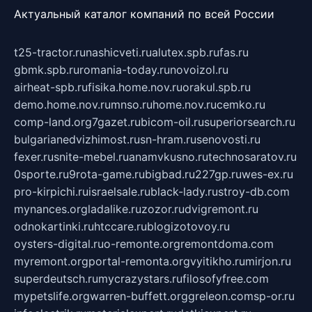
Актуальный каталог компаний по всей России
t25-tractor.ru
nashicveti.ru
alutex.spb.ru
fas.ru
gbmk.spb.ru
romania-today.ru
novoizol.ru
airheat-spb.ru
fisika.home.nov.ru
orakul.spb.ru
demo.home.nov.ru
mnso.ru
home.nov.ru
cemko.ru
comp-land.org
7gazet.ru
bicom-oil.ru
superiorsearch.ru
bulgarianedvizhimost.ru
sn-hram.ru
senovosti.ru
fexer.ru
snite-mebel.ru
anamvkusno.ru
technosaratov.ru
0sporte.ru
9rota-game.ru
bigbad.ru
227gp.ru
wes-ex.ru
pro-kirpichi.ru
israelsale.ru
black-lady.ru
stroy-db.com
mynances.org
ladalike.ru
zozor.ru
dvigremont.ru
odnokartinki.ru
htccare.ru
blogizotovoy.ru
oysters-digital.ru
o-remonte.org
remontdoma.com
myremont.org
portal-remonta.org
vyitikho.ru
mirjon.ru
superdeutsch.ru
mycrazystars.ru
filosofyfree.com
mypetslife.org
warren-buffett.org
greleon.com
sp-or.ru