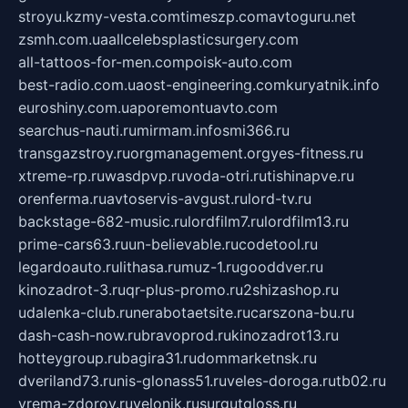
stroyu.kz
my-vesta.com
timeszp.com
avtoguru.net
zsmh.com.ua
allcelebsplasticsurgery.com
all-tattoos-for-men.com
poisk-auto.com
best-radio.com.ua
ost-engineering.com
kuryatnik.info
euroshiny.com.ua
poremontuavto.com
searchus-nauti.ru
mirmam.info
smi366.ru
transgazstroy.ru
orgmanagement.org
yes-fitness.ru
xtreme-rp.ru
wasdpvp.ru
voda-otri.ru
tishinapve.ru
orenferma.ru
avtoservis-avgust.ru
lord-tv.ru
backstage-682-music.ru
lordfilm7.ru
lordfilm13.ru
prime-cars63.ru
un-believable.ru
codetool.ru
legardoauto.ru
lithasa.ru
muz-1.ru
gooddver.ru
kinozadrot-3.ru
qr-plus-promo.ru
2shizashop.ru
udalenka-club.ru
nerabotaetsite.ru
carszona-bu.ru
dash-cash-now.ru
bravoprod.ru
kinozadrot13.ru
hotteygroup.ru
bagira31.ru
dommarketnsk.ru
dveriland73.ru
nis-glonass51.ru
veles-doroga.ru
tb02.ru
vrema-zdorov.ru
velonik.ru
surgutgloss.ru