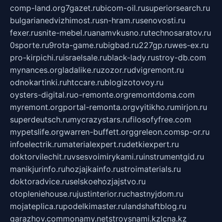
comp-land.org
7gazet.ru
bicom-oil.ru
superiorsearch.ru
bulgarianedvizhimost.ru
sn-hram.ru
senovosti.ru
fexer.ru
snite-mebel.ru
anamvkusno.ru
technosaratov.ru
0sporte.ru
9rota-game.ru
bigbad.ru
227gp.ru
wes-ex.ru
pro-kirpichi.ru
israelsale.ru
black-lady.ru
stroy-db.com
mynances.org
ladalike.ru
zozor.ru
dvigremont.ru
odnokartinki.ru
htccare.ru
blogizotovoy.ru
oysters-digital.ru
o-remonte.org
remontdoma.com
myremont.org
portal-remonta.org
vyitikho.ru
mirjon.ru
superdeutsch.ru
mycrazystars.ru
filosofyfree.com
mypetslife.org
warren-buffett.org
greleon.com
sp-or.ru
infoelectrik.ru
materialexpert.ru
detkiexpert.ru
doktorvilechit.ru
vsesvoimirykami.ru
instrumentgid.ru
manikjurinfo.ru
hozjajkainfo.ru
stroimaterials.ru
doktoradvice.ru
selskoehozjajstvo.ru
otopleniehouse.ru
justinterior.ru
chastnyjdom.ru
mojateplica.ru
podelkimaster.ru
landshaftblog.ru
garazhov.com
monamy.net
stroysnami.kz
lcna.kz