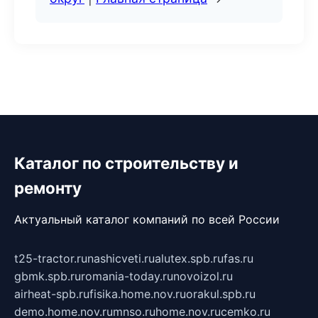
Каталог по строительству и
ремонту
Актуальный каталог компаний по всей России
t25-tractor.ru
nashicveti.ru
alutex.spb.ru
fas.ru
gbmk.spb.ru
romania-today.ru
novoizol.ru
airheat-spb.ru
fisika.home.nov.ru
orakul.spb.ru
demo.home.nov.ru
mnso.ru
home.nov.ru
cemko.ru