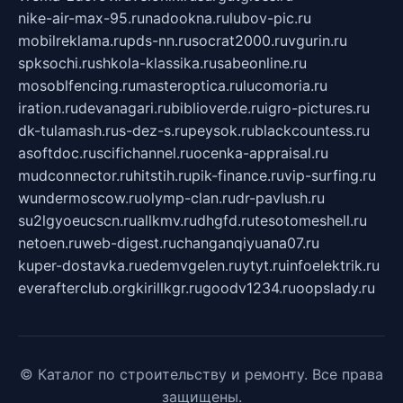
nike-air-max-95.ru
nadookna.ru
lubov-pic.ru
mobilreklama.ru
pds-nn.ru
socrat2000.ru
vgurin.ru
spksochi.ru
shkola-klassika.ru
sabeonline.ru
mosoblfencing.ru
masteroptica.ru
lucomoria.ru
iration.ru
devanagari.ru
biblioverde.ru
igro-pictures.ru
dk-tulamash.ru
s-dez-s.ru
peysok.ru
blackcountess.ru
asoftdoc.ru
scifichannel.ru
ocenka-appraisal.ru
mudconnector.ru
hitstih.ru
pik-finance.ru
vip-surfing.ru
wundermoscow.ru
olymp-clan.ru
dr-pavlush.ru
su2lgyoeucscn.ru
allkmv.ru
dhgfd.ru
tesotomeshell.ru
netoen.ru
web-digest.ru
changanqiyuana07.ru
kuper-dostavka.ru
edemvgelen.ru
ytyt.ru
infoelektrik.ru
everafterclub.org
kirillkgr.ru
goodv1234.ru
oopslady.ru
© Каталог по строительству и ремонту. Все права
защищены.