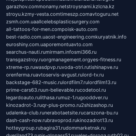
garazhov.com
monamy.net
stroysnami.kz
lcna.kz
stroyu.kz
my-vesta.com
timeszp.com
avtoguru.net
zsmh.com.ua
allcelebsplasticsurgery.com
all-tattoos-for-men.com
poisk-auto.com
best-radio.com.ua
ost-engineering.com
kuryatnik.info
euroshiny.com.ua
poremontuavto.com
searchus-nauti.ru
mirmam.info
smi366.ru
transgazstroy.ru
orgmanagement.org
yes-fitness.ru
xtreme-rp.ru
wasdpvp.ru
voda-otri.ru
tishinapve.ru
orenferma.ru
avtoservis-avgust.ru
lord-tv.ru
backstage-682-music.ru
lordfilm7.ru
lordfilm13.ru
prime-cars63.ru
un-believable.ru
codetool.ru
legardoauto.ru
lithasa.ru
muz-1.ru
gooddver.ru
kinozadrot-3.ru
qr-plus-promo.ru
2shizashop.ru
udalenka-club.ru
nerabotaetsite.ru
carszona-bu.ru
dash-cash-now.ru
bravoprod.ru
kinozadrot13.ru
hotteygroup.ru
bagira31.ru
dommarketnsk.ru
dveriland73.ru
nis-glonass51.ru
veles-doroga.ru
tb02.ru