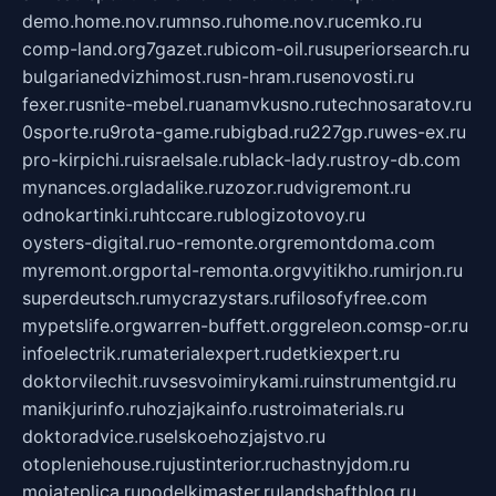
demo.home.nov.ru
mnso.ru
home.nov.ru
cemko.ru
comp-land.org
7gazet.ru
bicom-oil.ru
superiorsearch.ru
bulgarianedvizhimost.ru
sn-hram.ru
senovosti.ru
fexer.ru
snite-mebel.ru
anamvkusno.ru
technosaratov.ru
0sporte.ru
9rota-game.ru
bigbad.ru
227gp.ru
wes-ex.ru
pro-kirpichi.ru
israelsale.ru
black-lady.ru
stroy-db.com
mynances.org
ladalike.ru
zozor.ru
dvigremont.ru
odnokartinki.ru
htccare.ru
blogizotovoy.ru
oysters-digital.ru
o-remonte.org
remontdoma.com
myremont.org
portal-remonta.org
vyitikho.ru
mirjon.ru
superdeutsch.ru
mycrazystars.ru
filosofyfree.com
mypetslife.org
warren-buffett.org
greleon.com
sp-or.ru
infoelectrik.ru
materialexpert.ru
detkiexpert.ru
doktorvilechit.ru
vsesvoimirykami.ru
instrumentgid.ru
manikjurinfo.ru
hozjajkainfo.ru
stroimaterials.ru
doktoradvice.ru
selskoehozjajstvo.ru
otopleniehouse.ru
justinterior.ru
chastnyjdom.ru
mojateplica.ru
podelkimaster.ru
landshaftblog.ru