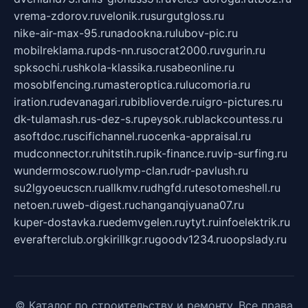
vrema-zdorov.ru
velonik.ru
surgutgloss.ru
nike-air-max-95.ru
nadookna.ru
lubov-pic.ru
mobilreklama.ru
pds-nn.ru
socrat2000.ru
vgurin.ru
spksochi.ru
shkola-klassika.ru
sabeonline.ru
mosoblfencing.ru
masteroptica.ru
lucomoria.ru
iration.ru
devanagari.ru
biblioverde.ru
igro-pictures.ru
dk-tulamash.ru
s-dez-s.ru
peysok.ru
blackcountess.ru
asoftdoc.ru
scifichannel.ru
ocenka-appraisal.ru
mudconnector.ru
hitstih.ru
pik-finance.ru
vip-surfing.ru
wundermoscow.ru
olymp-clan.ru
dr-pavlush.ru
su2lgyoeucscn.ru
allkmv.ru
dhgfd.ru
tesotomeshell.ru
netoen.ru
web-digest.ru
changanqiyuana07.ru
kuper-dostavka.ru
edemvgelen.ru
ytyt.ru
infoelektrik.ru
everafterclub.org
kirillkgr.ru
goodv1234.ru
oopslady.ru
© Каталог по строительству и ремонту. Все права