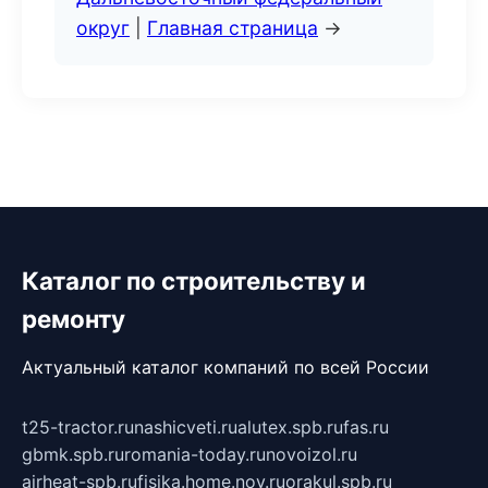
округ
|
Главная страница
→
Каталог по строительству и
ремонту
Актуальный каталог компаний по всей России
t25-tractor.ru
nashicveti.ru
alutex.spb.ru
fas.ru
gbmk.spb.ru
romania-today.ru
novoizol.ru
airheat-spb.ru
fisika.home.nov.ru
orakul.spb.ru