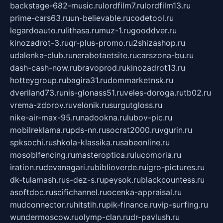
backstage-682-music.ru
lordfilm7.ru
lordfilm13.ru
prime-cars63.ru
un-believable.ru
codetool.ru
legardoauto.ru
lithasa.ru
muz-1.ru
gooddver.ru
kinozadrot-3.ru
qr-plus-promo.ru
2shizashop.ru
udalenka-club.ru
nerabotaetsite.ru
carszona-bu.ru
dash-cash-now.ru
bravoprod.ru
kinozadrot13.ru
hotteygroup.ru
bagira31.ru
dommarketnsk.ru
dveriland73.ru
nis-glonass51.ru
veles-doroga.ru
tb02.ru
vrema-zdorov.ru
velonik.ru
surgutgloss.ru
nike-air-max-95.ru
nadookna.ru
lubov-pic.ru
mobilreklama.ru
pds-nn.ru
socrat2000.ru
vgurin.ru
spksochi.ru
shkola-klassika.ru
sabeonline.ru
mosoblfencing.ru
masteroptica.ru
lucomoria.ru
iration.ru
devanagari.ru
biblioverde.ru
igro-pictures.ru
dk-tulamash.ru
s-dez-s.ru
peysok.ru
blackcountess.ru
asoftdoc.ru
scifichannel.ru
ocenka-appraisal.ru
mudconnector.ru
hitstih.ru
pik-finance.ru
vip-surfing.ru
wundermoscow.ru
olymp-clan.ru
dr-pavlush.ru