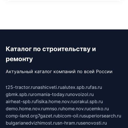
Каталог по строительству и
ремонту
Актуальный каталог компаний по всей России
t25-tractor.ru
nashicveti.ru
alutex.spb.ru
fas.ru
gbmk.spb.ru
romania-today.ru
novoizol.ru
airheat-spb.ru
fisika.home.nov.ru
orakul.spb.ru
demo.home.nov.ru
mnso.ru
home.nov.ru
cemko.ru
comp-land.org
7gazet.ru
bicom-oil.ru
superiorsearch.ru
bulgarianedvizhimost.ru
sn-hram.ru
senovosti.ru