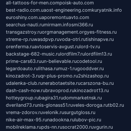
all-tattoos-for-men.com
poisk-auto.com
best-radio.com.ua
ost-engineering.com
kuryatnik.info
euroshiny.com.ua
poremontuavto.com
searchus-nauti.ru
mirmam.info
smi366.ru
transgazstroy.ru
orgmanagement.org
yes-fitness.ru
xtreme-rp.ru
wasdpvp.ru
voda-otri.ru
tishinapve.ru
orenferma.ru
avtoservis-avgust.ru
lord-tv.ru
backstage-682-music.ru
lordfilm7.ru
lordfilm13.ru
prime-cars63.ru
un-believable.ru
codetool.ru
legardoauto.ru
lithasa.ru
muz-1.ru
gooddver.ru
kinozadrot-3.ru
qr-plus-promo.ru
2shizashop.ru
udalenka-club.ru
nerabotaetsite.ru
carszona-bu.ru
dash-cash-now.ru
bravoprod.ru
kinozadrot13.ru
hotteygroup.ru
bagira31.ru
dommarketnsk.ru
dveriland73.ru
nis-glonass51.ru
veles-doroga.ru
tb02.ru
vrema-zdorov.ru
velonik.ru
surgutgloss.ru
nike-air-max-95.ru
nadookna.ru
lubov-pic.ru
mobilreklama.ru
pds-nn.ru
socrat2000.ru
vgurin.ru