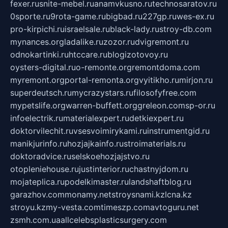
fexer.ru
snite-mebel.ru
anamvkusno.ru
technosaratov.ru
0sporte.ru
9rota-game.ru
bigbad.ru
227gp.ru
wes-ex.ru
pro-kirpichi.ru
israelsale.ru
black-lady.ru
stroy-db.com
mynances.org
ladalike.ru
zozor.ru
dvigremont.ru
odnokartinki.ru
htccare.ru
blogizotovoy.ru
oysters-digital.ru
o-remonte.org
remontdoma.com
myremont.org
portal-remonta.org
vyitikho.ru
mirjon.ru
superdeutsch.ru
mycrazystars.ru
filosofyfree.com
mypetslife.org
warren-buffett.org
greleon.com
sp-or.ru
infoelectrik.ru
materialexpert.ru
detkiexpert.ru
doktorvilechit.ru
vsesvoimirykami.ru
instrumentgid.ru
manikjurinfo.ru
hozjajkainfo.ru
stroimaterials.ru
doktoradvice.ru
selskoehozjajstvo.ru
otopleniehouse.ru
justinterior.ru
chastnyjdom.ru
mojateplica.ru
podelkimaster.ru
landshaftblog.ru
garazhov.com
monamy.net
stroysnami.kz
lcna.kz
stroyu.kz
my-vesta.com
timeszp.com
avtoguru.net
zsmh.com.ua
allcelebsplasticsurgery.com