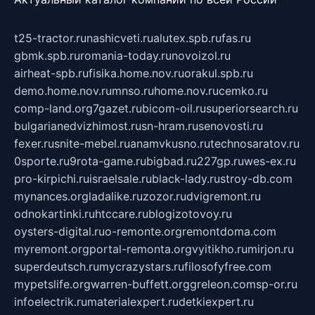
t25-tractor.ru
nashicveti.ru
alutex.spb.ru
fas.ru
gbmk.spb.ru
romania-today.ru
novoizol.ru
airheat-spb.ru
fisika.home.nov.ru
orakul.spb.ru
demo.home.nov.ru
mnso.ru
home.nov.ru
cemko.ru
comp-land.org
7gazet.ru
bicom-oil.ru
superiorsearch.ru
bulgarianedvizhimost.ru
sn-hram.ru
senovosti.ru
fexer.ru
snite-mebel.ru
anamvkusno.ru
technosaratov.ru
0sporte.ru
9rota-game.ru
bigbad.ru
227gp.ru
wes-ex.ru
pro-kirpichi.ru
israelsale.ru
black-lady.ru
stroy-db.com
mynances.org
ladalike.ru
zozor.ru
dvigremont.ru
odnokartinki.ru
htccare.ru
blogizotovoy.ru
oysters-digital.ru
o-remonte.org
remontdoma.com
myremont.org
portal-remonta.org
vyitikho.ru
mirjon.ru
superdeutsch.ru
mycrazystars.ru
filosofyfree.com
mypetslife.org
warren-buffett.org
greleon.com
sp-or.ru
infoelectrik.ru
materialexpert.ru
detkiexpert.ru