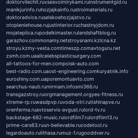
doktorvilechit.ru
vsesvoimirykami.ru
instrumentgid.ru
manikjurinfo.ru
hozjajkainfo.ru
stroimaterials.ru
doktoradvice.ru
selskoehozjajstvo.ru
otopleniehouse.ru
justinterior.ru
chastnyjdom.ru
mojateplica.ru
podelkimaster.ru
landshaftblog.ru
garazhov.com
monamy.net
stroysnami.kz
lcna.kz
stroyu.kz
my-vesta.com
timeszp.com
avtoguru.net
zsmh.com.ua
allcelebsplasticsurgery.com
all-tattoos-for-men.com
poisk-auto.com
best-radio.com.ua
ost-engineering.com
kuryatnik.info
euroshiny.com.ua
poremontuavto.com
searchus-nauti.ru
mirmam.info
smi366.ru
transgazstroy.ru
orgmanagement.org
yes-fitness.ru
xtreme-rp.ru
wasdpvp.ru
voda-otri.ru
tishinapve.ru
orenferma.ru
avtoservis-avgust.ru
lord-tv.ru
backstage-682-music.ru
lordfilm7.ru
lordfilm13.ru
prime-cars63.ru
un-believable.ru
codetool.ru
legardoauto.ru
lithasa.ru
muz-1.ru
gooddver.ru