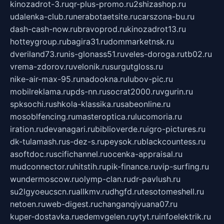
kinozadrot-3.ru
qr-plus-promo.ru
2shizashop.ru
udalenka-club.ru
nerabotaetsite.ru
carszona-bu.ru
dash-cash-now.ru
bravoprod.ru
kinozadrot13.ru
hotteygroup.ru
bagira31.ru
dommarketnsk.ru
dveriland73.ru
nis-glonass51.ru
veles-doroga.ru
tb02.ru
vrema-zdorov.ru
velonik.ru
surgutgloss.ru
nike-air-max-95.ru
nadookna.ru
lubov-pic.ru
mobilreklama.ru
pds-nn.ru
socrat2000.ru
vgurin.ru
spksochi.ru
shkola-klassika.ru
sabeonline.ru
mosoblfencing.ru
masteroptica.ru
lucomoria.ru
iration.ru
devanagari.ru
biblioverde.ru
igro-pictures.ru
dk-tulamash.ru
s-dez-s.ru
peysok.ru
blackcountess.ru
asoftdoc.ru
scifichannel.ru
ocenka-appraisal.ru
mudconnector.ru
hitstih.ru
pik-finance.ru
vip-surfing.ru
wundermoscow.ru
olymp-clan.ru
dr-pavlush.ru
su2lgyoeucscn.ru
allkmv.ru
dhgfd.ru
tesotomeshell.ru
netoen.ru
web-digest.ru
changanqiyuana07.ru
kuper-dostavka.ru
edemvgelen.ru
ytyt.ru
infoelektrik.ru