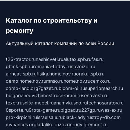
Каталог по строительству и
ремонту
Актуальный каталог компаний по всей России
t25-tractor.ru
nashicveti.ru
alutex.spb.ru
fas.ru
gbmk.spb.ru
romania-today.ru
novoizol.ru
airheat-spb.ru
fisika.home.nov.ru
orakul.spb.ru
demo.home.nov.ru
mnso.ru
home.nov.ru
cemko.ru
comp-land.org
7gazet.ru
bicom-oil.ru
superiorsearch.ru
bulgarianedvizhimost.ru
sn-hram.ru
senovosti.ru
fexer.ru
snite-mebel.ru
anamvkusno.ru
technosaratov.ru
0sporte.ru
9rota-game.ru
bigbad.ru
227gp.ru
wes-ex.ru
pro-kirpichi.ru
israelsale.ru
black-lady.ru
stroy-db.com
mynances.org
ladalike.ru
zozor.ru
dvigremont.ru