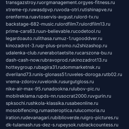
transgazstroy.ru
orgmanagement.org
yes-fitness.ru
xtreme-rp.ru
wasdpvp.ru
voda-otri.ru
tishinapve.ru
orenferma.ru
avtoservis-avgust.ru
lord-tv.ru
backstage-682-music.ru
lordfilm7.ru
lordfilm13.ru
prime-cars63.ru
un-believable.ru
codetool.ru
legardoauto.ru
lithasa.ru
muz-1.ru
gooddver.ru
kinozadrot-3.ru
qr-plus-promo.ru
2shizashop.ru
udalenka-club.ru
nerabotaetsite.ru
carszona-bu.ru
dash-cash-now.ru
bravoprod.ru
kinozadrot13.ru
hotteygroup.ru
bagira31.ru
dommarketnsk.ru
dveriland73.ru
nis-glonass51.ru
veles-doroga.ru
tb02.ru
vrema-zdorov.ru
velonik.ru
surgutgloss.ru
nike-air-max-95.ru
nadookna.ru
lubov-pic.ru
mobilreklama.ru
pds-nn.ru
socrat2000.ru
vgurin.ru
spksochi.ru
shkola-klassika.ru
sabeonline.ru
mosoblfencing.ru
masteroptica.ru
lucomoria.ru
iration.ru
devanagari.ru
biblioverde.ru
igro-pictures.ru
dk-tulamash.ru
s-dez-s.ru
peysok.ru
blackcountess.ru