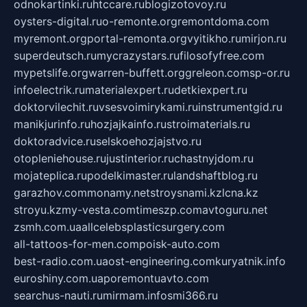
odnokartinki.ru
htccare.ru
blogizotovoy.ru
oysters-digital.ru
o-remonte.org
remontdoma.com
myremont.org
portal-remonta.org
vyitikho.ru
mirjon.ru
superdeutsch.ru
mycrazystars.ru
filosofyfree.com
mypetslife.org
warren-buffett.org
greleon.com
sp-or.ru
infoelectrik.ru
materialexpert.ru
detkiexpert.ru
doktorvilechit.ru
vsesvoimirykami.ru
instrumentgid.ru
manikjurinfo.ru
hozjajkainfo.ru
stroimaterials.ru
doktoradvice.ru
selskoehozjajstvo.ru
otopleniehouse.ru
justinterior.ru
chastnyjdom.ru
mojateplica.ru
podelkimaster.ru
landshaftblog.ru
garazhov.com
monamy.net
stroysnami.kz
lcna.kz
stroyu.kz
my-vesta.com
timeszp.com
avtoguru.net
zsmh.com.ua
allcelebsplasticsurgery.com
all-tattoos-for-men.com
poisk-auto.com
best-radio.com.ua
ost-engineering.com
kuryatnik.info
euroshiny.com.ua
poremontuavto.com
searchus-nauti.ru
mirmam.info
smi366.ru