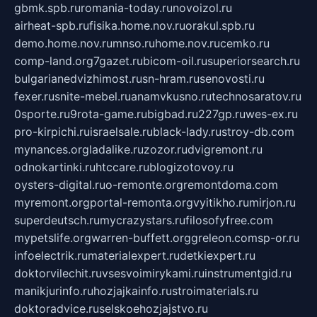
gbmk.spb.ru
romania-today.ru
novoizol.ru
airheat-spb.ru
fisika.home.nov.ru
orakul.spb.ru
demo.home.nov.ru
mnso.ru
home.nov.ru
cemko.ru
comp-land.org
7gazet.ru
bicom-oil.ru
superiorsearch.ru
bulgarianedvizhimost.ru
sn-hram.ru
senovosti.ru
fexer.ru
snite-mebel.ru
anamvkusno.ru
technosaratov.ru
0sporte.ru
9rota-game.ru
bigbad.ru
227gp.ru
wes-ex.ru
pro-kirpichi.ru
israelsale.ru
black-lady.ru
stroy-db.com
mynances.org
ladalike.ru
zozor.ru
dvigremont.ru
odnokartinki.ru
htccare.ru
blogizotovoy.ru
oysters-digital.ru
o-remonte.org
remontdoma.com
myremont.org
portal-remonta.org
vyitikho.ru
mirjon.ru
superdeutsch.ru
mycrazystars.ru
filosofyfree.com
mypetslife.org
warren-buffett.org
greleon.com
sp-or.ru
infoelectrik.ru
materialexpert.ru
detkiexpert.ru
doktorvilechit.ru
vsesvoimirykami.ru
instrumentgid.ru
manikjurinfo.ru
hozjajkainfo.ru
stroimaterials.ru
doktoradvice.ru
selskoehozjajstvo.ru