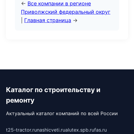
←
Все компании в регионе
Приволжский федеральный округ
|
Главная страница
→
Каталог по строительству и
ремонту
Актуальный каталог компаний по всей России
t25-tractor.ru
nashicveti.ru
alutex.spb.ru
fas.ru