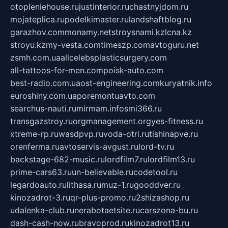
otopleniehouse.ru
justinterior.ru
chastnyjdom.ru
mojateplica.ru
podelkimaster.ru
landshaftblog.ru
garazhov.com
monamy.net
stroysnami.kz
lcna.kz
stroyu.kz
my-vesta.com
timeszp.com
avtoguru.net
zsmh.com.ua
allcelebsplasticsurgery.com
all-tattoos-for-men.com
poisk-auto.com
best-radio.com.ua
ost-engineering.com
kuryatnik.info
euroshiny.com.ua
poremontuavto.com
searchus-nauti.ru
mirmam.info
smi366.ru
transgazstroy.ru
orgmanagement.org
yes-fitness.ru
xtreme-rp.ru
wasdpvp.ru
voda-otri.ru
tishinapve.ru
orenferma.ru
avtoservis-avgust.ru
lord-tv.ru
backstage-682-music.ru
lordfilm7.ru
lordfilm13.ru
prime-cars63.ru
un-believable.ru
codetool.ru
legardoauto.ru
lithasa.ru
muz-1.ru
gooddver.ru
kinozadrot-3.ru
qr-plus-promo.ru
2shizashop.ru
udalenka-club.ru
nerabotaetsite.ru
carszona-bu.ru
dash-cash-now.ru
bravoprod.ru
kinozadrot13.ru