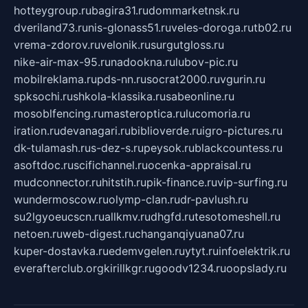
hotteygroup.ru
bagira31.ru
dommarketnsk.ru
dveriland73.ru
nis-glonass51.ru
veles-doroga.ru
tb02.ru
vrema-zdorov.ru
velonik.ru
surgutgloss.ru
nike-air-max-95.ru
nadookna.ru
lubov-pic.ru
mobilreklama.ru
pds-nn.ru
socrat2000.ru
vgurin.ru
spksochi.ru
shkola-klassika.ru
sabeonline.ru
mosoblfencing.ru
masteroptica.ru
lucomoria.ru
iration.ru
devanagari.ru
biblioverde.ru
igro-pictures.ru
dk-tulamash.ru
s-dez-s.ru
peysok.ru
blackcountess.ru
asoftdoc.ru
scifichannel.ru
ocenka-appraisal.ru
mudconnector.ru
hitstih.ru
pik-finance.ru
vip-surfing.ru
wundermoscow.ru
olymp-clan.ru
dr-pavlush.ru
su2lgyoeucscn.ru
allkmv.ru
dhgfd.ru
tesotomeshell.ru
netoen.ru
web-digest.ru
changanqiyuana07.ru
kuper-dostavka.ru
edemvgelen.ru
ytyt.ru
infoelektrik.ru
everafterclub.org
kirillkgr.ru
goodv1234.ru
oopslady.ru