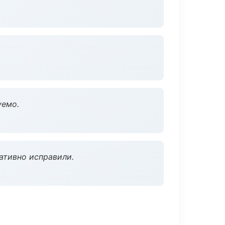
уемо.
ативно исправили.