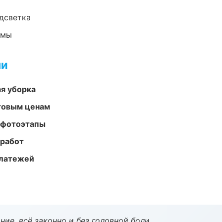
одсветка
емы
ми
ая уборка
птовым ценам
 фотоэтапы
 работ
платежей
ие, всё законно и без головной боли.