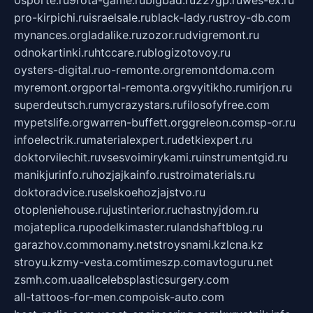
0sporte.ru
9rota-game.ru
bigbad.ru
227gp.ru
wes-ex.ru
pro-kirpichi.ru
israelsale.ru
black-lady.ru
stroy-db.com
mynances.org
ladalike.ru
zozor.ru
dvigremont.ru
odnokartinki.ru
htccare.ru
blogizotovoy.ru
oysters-digital.ru
o-remonte.org
remontdoma.com
myremont.org
portal-remonta.org
vyitikho.ru
mirjon.ru
superdeutsch.ru
mycrazystars.ru
filosofyfree.com
mypetslife.org
warren-buffett.org
greleon.com
sp-or.ru
infoelectrik.ru
materialexpert.ru
detkiexpert.ru
doktorvilechit.ru
vsesvoimirykami.ru
instrumentgid.ru
manikjurinfo.ru
hozjajkainfo.ru
stroimaterials.ru
doktoradvice.ru
selskoehozjajstvo.ru
otopleniehouse.ru
justinterior.ru
chastnyjdom.ru
mojateplica.ru
podelkimaster.ru
landshaftblog.ru
garazhov.com
monamy.net
stroysnami.kz
lcna.kz
stroyu.kz
my-vesta.com
timeszp.com
avtoguru.net
zsmh.com.ua
allcelebsplasticsurgery.com
all-tattoos-for-men.com
poisk-auto.com