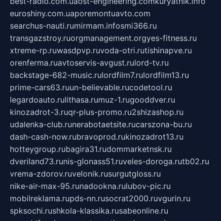
best-radio.com.ua
ost-engineering.com
kuryatnik.info
euroshiny.com.ua
poremontuavto.com
searchus-nauti.ru
mirmam.info
smi366.ru
transgazstroy.ru
orgmanagement.org
yes-fitness.ru
xtreme-rp.ru
wasdpvp.ru
voda-otri.ru
tishinapve.ru
orenferma.ru
avtoservis-avgust.ru
lord-tv.ru
backstage-682-music.ru
lordfilm7.ru
lordfilm13.ru
prime-cars63.ru
un-believable.ru
codetool.ru
legardoauto.ru
lithasa.ru
muz-1.ru
gooddver.ru
kinozadrot-3.ru
qr-plus-promo.ru
2shizashop.ru
udalenka-club.ru
nerabotaetsite.ru
carszona-bu.ru
dash-cash-now.ru
bravoprod.ru
kinozadrot13.ru
hotteygroup.ru
bagira31.ru
dommarketnsk.ru
dveriland73.ru
nis-glonass51.ru
veles-doroga.ru
tb02.ru
vrema-zdorov.ru
velonik.ru
surgutgloss.ru
nike-air-max-95.ru
nadookna.ru
lubov-pic.ru
mobilreklama.ru
pds-nn.ru
socrat2000.ru
vgurin.ru
spksochi.ru
shkola-klassika.ru
sabeonline.ru