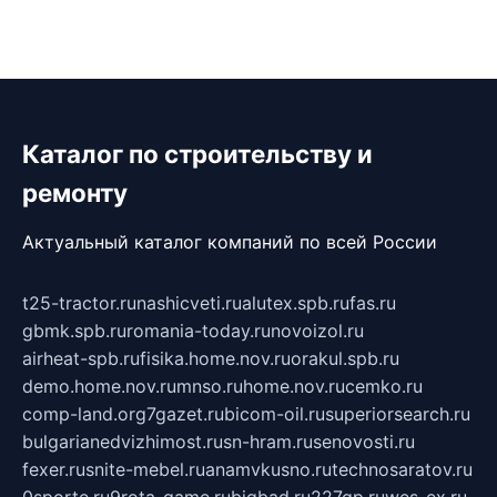
Каталог по строительству и
ремонту
Актуальный каталог компаний по всей России
t25-tractor.ru
nashicveti.ru
alutex.spb.ru
fas.ru
gbmk.spb.ru
romania-today.ru
novoizol.ru
airheat-spb.ru
fisika.home.nov.ru
orakul.spb.ru
demo.home.nov.ru
mnso.ru
home.nov.ru
cemko.ru
comp-land.org
7gazet.ru
bicom-oil.ru
superiorsearch.ru
bulgarianedvizhimost.ru
sn-hram.ru
senovosti.ru
fexer.ru
snite-mebel.ru
anamvkusno.ru
technosaratov.ru