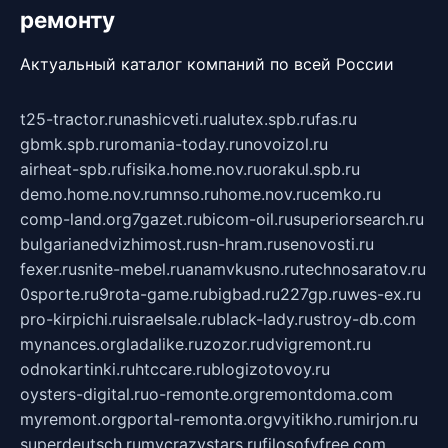
ремонту
Актуальный каталог компаний по всей России
t25-tractor.ru
nashicveti.ru
alutex.spb.ru
fas.ru
gbmk.spb.ru
romania-today.ru
novoizol.ru
airheat-spb.ru
fisika.home.nov.ru
orakul.spb.ru
demo.home.nov.ru
mnso.ru
home.nov.ru
cemko.ru
comp-land.org
7gazet.ru
bicom-oil.ru
superiorsearch.ru
bulgarianedvizhimost.ru
sn-hram.ru
senovosti.ru
fexer.ru
snite-mebel.ru
anamvkusno.ru
technosaratov.ru
0sporte.ru
9rota-game.ru
bigbad.ru
227gp.ru
wes-ex.ru
pro-kirpichi.ru
israelsale.ru
black-lady.ru
stroy-db.com
mynances.org
ladalike.ru
zozor.ru
dvigremont.ru
odnokartinki.ru
htccare.ru
blogizotovoy.ru
oysters-digital.ru
o-remonte.org
remontdoma.com
myremont.org
portal-remonta.org
vyitikho.ru
mirjon.ru
superdeutsch.ru
mycrazystars.ru
filosofyfree.com