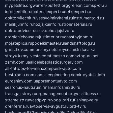
mypetslife.org
warren-buffett.org
greleon.com
sp-or.ru
infoelectrik.ru
materialexpert.ru
detkiexpert.ru
doktorvilechit.ru
vsesvoimirykami.ru
instrumentgid.ru
manikjurinfo.ru
hozjajkainfo.ru
stroimaterials.ru
doktoradvice.ru
selskoehozjajstvo.ru
otopleniehouse.ru
justinterior.ru
chastnyjdom.ru
mojateplica.ru
podelkimaster.ru
landshaftblog.ru
garazhov.com
monamy.net
stroysnami.kz
lcna.kz
stroyu.kz
my-vesta.com
timeszp.com
avtoguru.net
zsmh.com.ua
allcelebsplasticsurgery.com
all-tattoos-for-men.com
poisk-auto.com
best-radio.com.ua
ost-engineering.com
kuryatnik.info
euroshiny.com.ua
poremontuavto.com
searchus-nauti.ru
mirmam.info
smi366.ru
transgazstroy.ru
orgmanagement.org
yes-fitness.ru
xtreme-rp.ru
wasdpvp.ru
voda-otri.ru
tishinapve.ru
orenferma.ru
avtoservis-avgust.ru
lord-tv.ru
backstage-682-music.ru
lordfilm7.ru
lordfilm13.ru