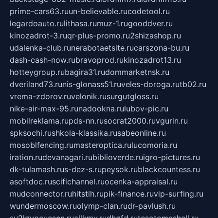
prime-cars63.ru
un-believable.ru
codetool.ru
legardoauto.ru
lithasa.ru
muz-1.ru
gooddver.ru
kinozadrot-3.ru
qr-plus-promo.ru
2shizashop.ru
udalenka-club.ru
nerabotaetsite.ru
carszona-bu.ru
dash-cash-now.ru
bravoprod.ru
kinozadrot13.ru
hotteygroup.ru
bagira31.ru
dommarketnsk.ru
dveriland73.ru
nis-glonass51.ru
veles-doroga.ru
tb02.ru
vrema-zdorov.ru
velonik.ru
surgutgloss.ru
nike-air-max-95.ru
nadookna.ru
lubov-pic.ru
mobilreklama.ru
pds-nn.ru
socrat2000.ru
vgurin.ru
spksochi.ru
shkola-klassika.ru
sabeonline.ru
mosoblfencing.ru
masteroptica.ru
lucomoria.ru
iration.ru
devanagari.ru
biblioverde.ru
igro-pictures.ru
dk-tulamash.ru
s-dez-s.ru
peysok.ru
blackcountess.ru
asoftdoc.ru
scifichannel.ru
ocenka-appraisal.ru
mudconnector.ru
hitstih.ru
pik-finance.ru
vip-surfing.ru
wundermoscow.ru
olymp-clan.ru
dr-pavlush.ru