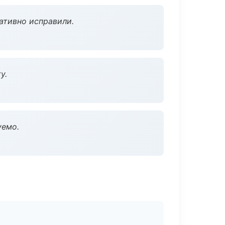
ативно исправили.
у.
уемо.