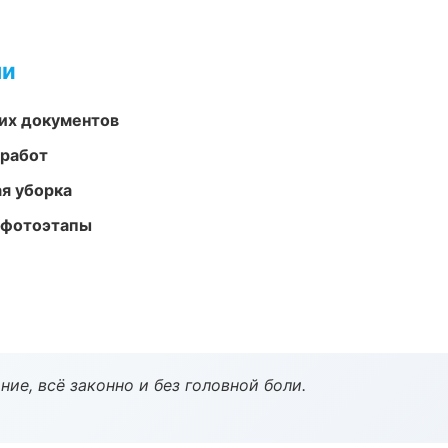
ми
их документов
 работ
ая уборка
 фотоэтапы
ие, всё законно и без головной боли.