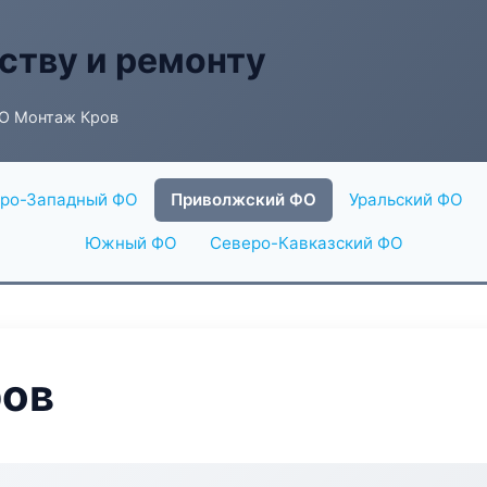
ству и ремонту
О Монтаж Кров
ро-Западный ФО
Приволжский ФО
Уральский ФО
Южный ФО
Северо-Кавказский ФО
ов