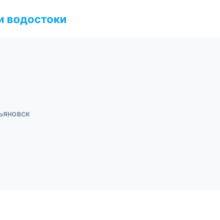
и водостоки
к
ьяновск