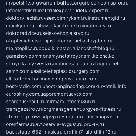
mypetslife.org
warren-buffett.org
greleon.com
sp-or.ru
infoelectrik.ru
materialexpert.ru
detkiexpert.ru
doktorvilechit.ru
vsesvoimirykami.ru
instrumentgid.ru
manikjurinfo.ru
hozjajkainfo.ru
stroimaterials.ru
doktoradvice.ru
selskoehozjajstvo.ru
otopleniehouse.ru
justinterior.ru
chastnyjdom.ru
mojateplica.ru
podelkimaster.ru
landshaftblog.ru
garazhov.com
monamy.net
stroysnami.kz
lcna.kz
stroyu.kz
my-vesta.com
timeszp.com
avtoguru.net
zsmh.com.ua
allcelebsplasticsurgery.com
all-tattoos-for-men.com
poisk-auto.com
best-radio.com.ua
ost-engineering.com
kuryatnik.info
euroshiny.com.ua
poremontuavto.com
searchus-nauti.ru
mirmam.info
smi366.ru
transgazstroy.ru
orgmanagement.org
yes-fitness.ru
xtreme-rp.ru
wasdpvp.ru
voda-otri.ru
tishinapve.ru
orenferma.ru
avtoservis-avgust.ru
lord-tv.ru
backstage-682-music.ru
lordfilm7.ru
lordfilm13.ru