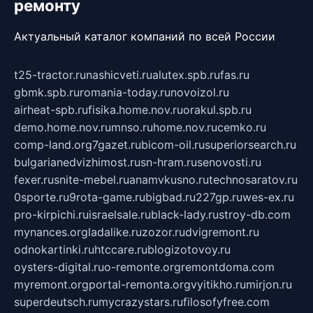
ремонту
Актуальный каталог компаний по всей России
t25-tractor.ru
nashicveti.ru
alutex.spb.ru
fas.ru
gbmk.spb.ru
romania-today.ru
novoizol.ru
airheat-spb.ru
fisika.home.nov.ru
orakul.spb.ru
demo.home.nov.ru
mnso.ru
home.nov.ru
cemko.ru
comp-land.org
7gazet.ru
bicom-oil.ru
superiorsearch.ru
bulgarianedvizhimost.ru
sn-hram.ru
senovosti.ru
fexer.ru
snite-mebel.ru
anamvkusno.ru
technosaratov.ru
0sporte.ru
9rota-game.ru
bigbad.ru
227gp.ru
wes-ex.ru
pro-kirpichi.ru
israelsale.ru
black-lady.ru
stroy-db.com
mynances.org
ladalike.ru
zozor.ru
dvigremont.ru
odnokartinki.ru
htccare.ru
blogizotovoy.ru
oysters-digital.ru
o-remonte.org
remontdoma.com
myremont.org
portal-remonta.org
vyitikho.ru
mirjon.ru
superdeutsch.ru
mycrazystars.ru
filosofyfree.com