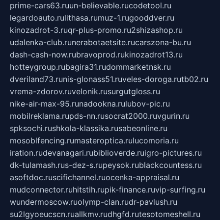
prime-cars63.ru
un-believable.ru
codetool.ru
legardoauto.ru
lithasa.ru
muz-1.ru
gooddver.ru
kinozadrot-3.ru
qr-plus-promo.ru
2shizashop.ru
udalenka-club.ru
nerabotaetsite.ru
carszona-bu.ru
dash-cash-now.ru
bravoprod.ru
kinozadrot13.ru
hotteygroup.ru
bagira31.ru
dommarketnsk.ru
dveriland73.ru
nis-glonass51.ru
veles-doroga.ru
tb02.ru
vrema-zdorov.ru
velonik.ru
surgutgloss.ru
nike-air-max-95.ru
nadookna.ru
lubov-pic.ru
mobilreklama.ru
pds-nn.ru
socrat2000.ru
vgurin.ru
spksochi.ru
shkola-klassika.ru
sabeonline.ru
mosoblfencing.ru
masteroptica.ru
lucomoria.ru
iration.ru
devanagari.ru
biblioverde.ru
igro-pictures.ru
dk-tulamash.ru
s-dez-s.ru
peysok.ru
blackcountess.ru
asoftdoc.ru
scifichannel.ru
ocenka-appraisal.ru
mudconnector.ru
hitstih.ru
pik-finance.ru
vip-surfing.ru
wundermoscow.ru
olymp-clan.ru
dr-pavlush.ru
su2lgyoeucscn.ru
allkmv.ru
dhgfd.ru
tesotomeshell.ru