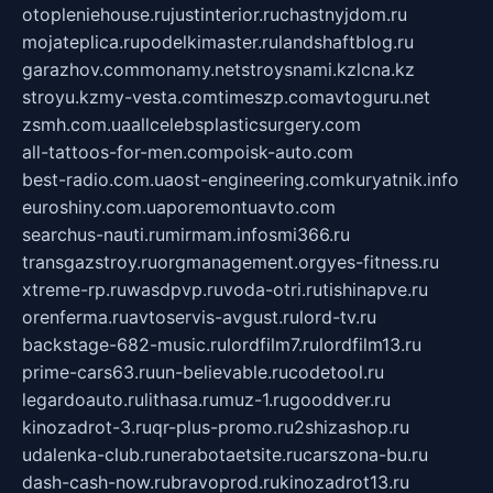
otopleniehouse.ru
justinterior.ru
chastnyjdom.ru
mojateplica.ru
podelkimaster.ru
landshaftblog.ru
garazhov.com
monamy.net
stroysnami.kz
lcna.kz
stroyu.kz
my-vesta.com
timeszp.com
avtoguru.net
zsmh.com.ua
allcelebsplasticsurgery.com
all-tattoos-for-men.com
poisk-auto.com
best-radio.com.ua
ost-engineering.com
kuryatnik.info
euroshiny.com.ua
poremontuavto.com
searchus-nauti.ru
mirmam.info
smi366.ru
transgazstroy.ru
orgmanagement.org
yes-fitness.ru
xtreme-rp.ru
wasdpvp.ru
voda-otri.ru
tishinapve.ru
orenferma.ru
avtoservis-avgust.ru
lord-tv.ru
backstage-682-music.ru
lordfilm7.ru
lordfilm13.ru
prime-cars63.ru
un-believable.ru
codetool.ru
legardoauto.ru
lithasa.ru
muz-1.ru
gooddver.ru
kinozadrot-3.ru
qr-plus-promo.ru
2shizashop.ru
udalenka-club.ru
nerabotaetsite.ru
carszona-bu.ru
dash-cash-now.ru
bravoprod.ru
kinozadrot13.ru