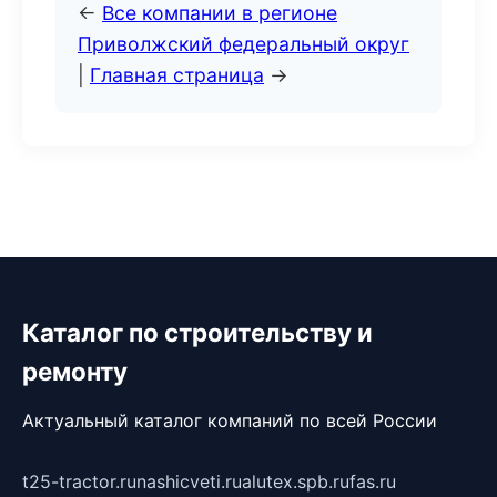
←
Все компании в регионе
Приволжский федеральный округ
|
Главная страница
→
Каталог по строительству и
ремонту
Актуальный каталог компаний по всей России
t25-tractor.ru
nashicveti.ru
alutex.spb.ru
fas.ru