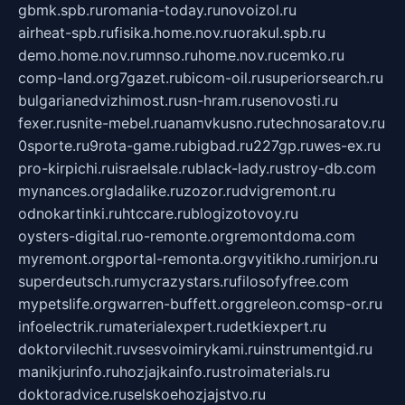
gbmk.spb.ru
romania-today.ru
novoizol.ru
airheat-spb.ru
fisika.home.nov.ru
orakul.spb.ru
demo.home.nov.ru
mnso.ru
home.nov.ru
cemko.ru
comp-land.org
7gazet.ru
bicom-oil.ru
superiorsearch.ru
bulgarianedvizhimost.ru
sn-hram.ru
senovosti.ru
fexer.ru
snite-mebel.ru
anamvkusno.ru
technosaratov.ru
0sporte.ru
9rota-game.ru
bigbad.ru
227gp.ru
wes-ex.ru
pro-kirpichi.ru
israelsale.ru
black-lady.ru
stroy-db.com
mynances.org
ladalike.ru
zozor.ru
dvigremont.ru
odnokartinki.ru
htccare.ru
blogizotovoy.ru
oysters-digital.ru
o-remonte.org
remontdoma.com
myremont.org
portal-remonta.org
vyitikho.ru
mirjon.ru
superdeutsch.ru
mycrazystars.ru
filosofyfree.com
mypetslife.org
warren-buffett.org
greleon.com
sp-or.ru
infoelectrik.ru
materialexpert.ru
detkiexpert.ru
doktorvilechit.ru
vsesvoimirykami.ru
instrumentgid.ru
manikjurinfo.ru
hozjajkainfo.ru
stroimaterials.ru
doktoradvice.ru
selskoehozjajstvo.ru