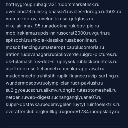
hotteygroup.ru
bagira31.ru
dommarketnsk.ru
dveriland73.ru
nis-glonass51.ru
veles-doroga.ru
tb02.ru
vrema-zdorov.ru
velonik.ru
surgutgloss.ru
nike-air-max-95.ru
nadookna.ru
lubov-pic.ru
mobilreklama.ru
pds-nn.ru
socrat2000.ru
vgurin.ru
spksochi.ru
shkola-klassika.ru
sabeonline.ru
mosoblfencing.ru
masteroptica.ru
lucomoria.ru
iration.ru
devanagari.ru
biblioverde.ru
igro-pictures.ru
dk-tulamash.ru
s-dez-s.ru
peysok.ru
blackcountess.ru
asoftdoc.ru
scifichannel.ru
ocenka-appraisal.ru
mudconnector.ru
hitstih.ru
pik-finance.ru
vip-surfing.ru
wundermoscow.ru
olymp-clan.ru
dr-pavlush.ru
su2lgyoeucscn.ru
allkmv.ru
dhgfd.ru
tesotomeshell.ru
netoen.ru
web-digest.ru
changanqiyuana07.ru
kuper-dostavka.ru
edemvgelen.ru
ytyt.ru
infoelektrik.ru
everafterclub.org
kirillkgr.ru
goodv1234.ru
oopslady.ru