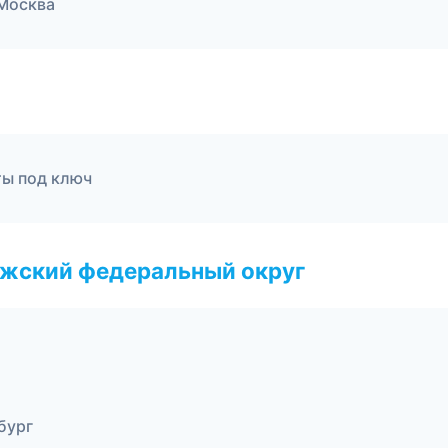
Москва
ты под ключ
лжский федеральный округ
бург