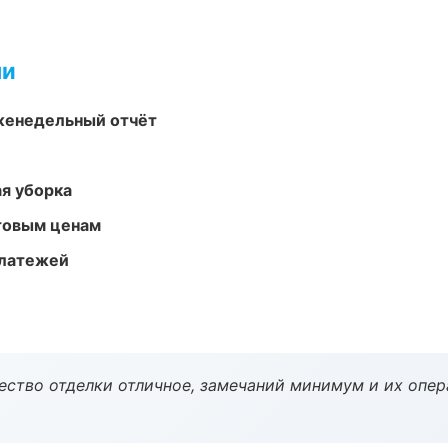
ми
женедельный отчёт
ая уборка
птовым ценам
платежей
чество отделки отличное, замечаний минимум и их опер