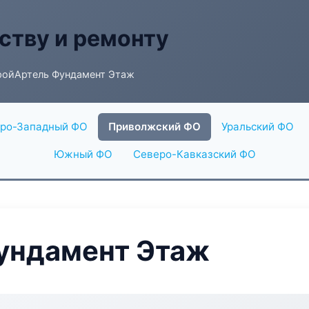
ству и ремонту
ройАртель Фундамент Этаж
ро-Западный ФО
Приволжский ФО
Уральский ФО
Южный ФО
Северо-Кавказский ФО
ундамент Этаж