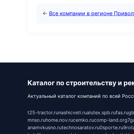
←
Все компании в регионе Приво
Каталог по строительству и ре
Актуальный каталог компаний по всей Рос
t25-tractor.ru
nashicveti.ru
alutex.spb.ru
fas.ru
gb
mnso.ru
home.nov.ru
cemko.ru
comp-land.org
7g
anamvkusno.ru
technosaratov.ru
0sporte.ru
9rot