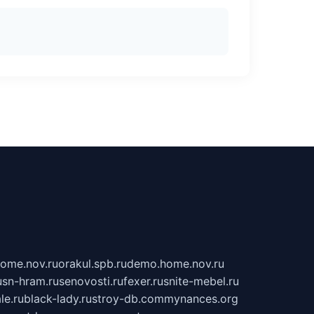
home.nov.ru
orakul.spb.ru
demo.home.nov.ru
u
sn-hram.ru
senovosti.ru
fexer.ru
snite-mebel.ru
le.ru
black-lady.ru
stroy-db.com
mynances.org