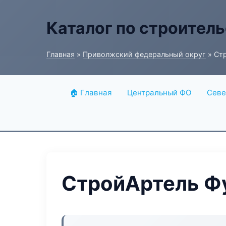
Каталог по строитель
Главная
»
Приволжский федеральный округ
» Ст
🏠 Главная
Центральный ФО
Севе
СтройАртель Ф