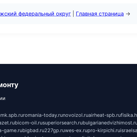
лжский федеральный округ
|
Главная страница
→
монту
сии
mk.spb.ru
romania-today.ru
novoizol.ru
airheat-spb.ru
fisika.
azet.ru
bicom-oil.ru
superiorsearch.ru
bulgarianedvizhimost.r
a-game.ru
bigbad.ru
227gp.ru
wes-ex.ru
pro-kirpichi.ru
israelsa