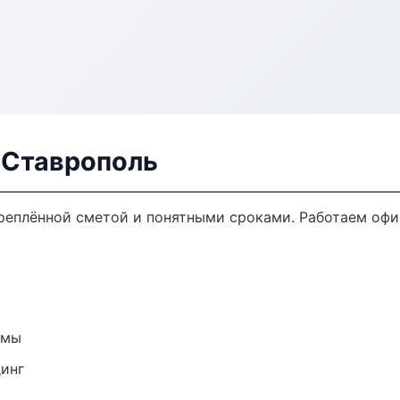
 Ставрополь
креплённой сметой и понятными сроками. Работаем офи
емы
динг