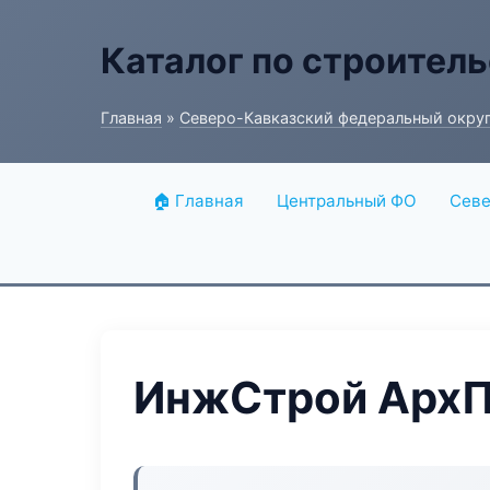
Каталог по строитель
Главная
»
Северо-Кавказский федеральный окру
🏠 Главная
Центральный ФО
Севе
ИнжСтрой АрхП