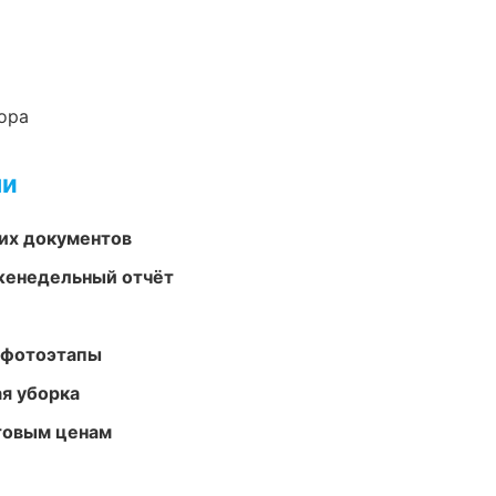
ора
ми
их документов
женедельный отчёт
 фотоэтапы
ая уборка
птовым ценам