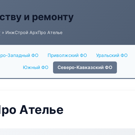
ству и ремонту
г
» ИнжСтрой АрхПро Ателье
ро-Западный ФО
Приволжский ФО
Уральский ФО
Южный ФО
Северо-Кавказский ФО
ро Ателье