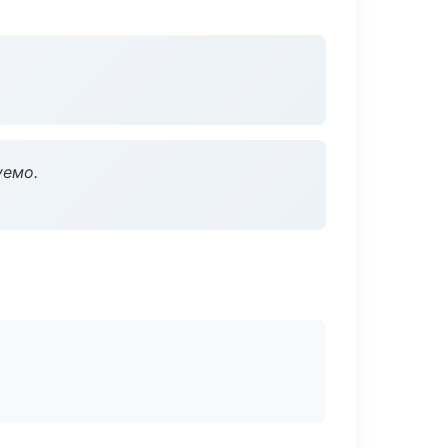
уемо.