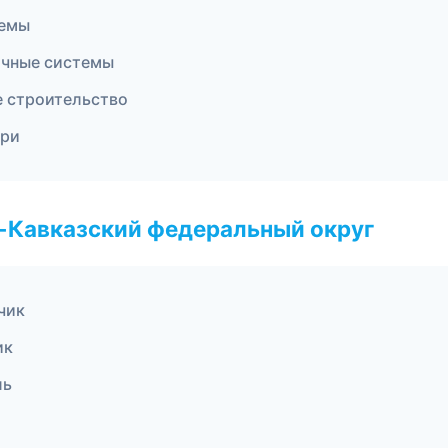
темы
очные системы
е строительство
ери
о-Кавказский федеральный округ
чик
ик
ль