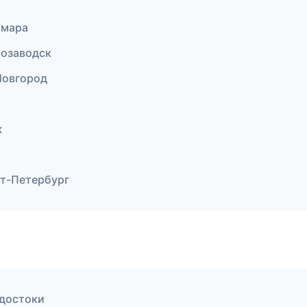
амара
розаводск
Новгород
ж
кт-Петербург
одостоки