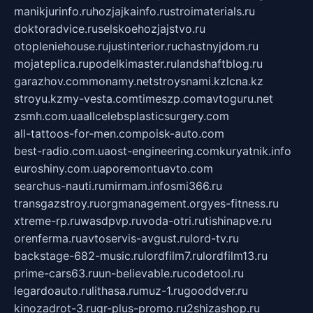
manikjurinfo.ru
hozjajkainfo.ru
stroimaterials.ru
doktoradvice.ru
selskoehozjajstvo.ru
otopleniehouse.ru
justinterior.ru
chastnyjdom.ru
mojateplica.ru
podelkimaster.ru
landshaftblog.ru
garazhov.com
monamy.net
stroysnami.kz
lcna.kz
stroyu.kz
my-vesta.com
timeszp.com
avtoguru.net
zsmh.com.ua
allcelebsplasticsurgery.com
all-tattoos-for-men.com
poisk-auto.com
best-radio.com.ua
ost-engineering.com
kuryatnik.info
euroshiny.com.ua
poremontuavto.com
searchus-nauti.ru
mirmam.info
smi366.ru
transgazstroy.ru
orgmanagement.org
yes-fitness.ru
xtreme-rp.ru
wasdpvp.ru
voda-otri.ru
tishinapve.ru
orenferma.ru
avtoservis-avgust.ru
lord-tv.ru
backstage-682-music.ru
lordfilm7.ru
lordfilm13.ru
prime-cars63.ru
un-believable.ru
codetool.ru
legardoauto.ru
lithasa.ru
muz-1.ru
gooddver.ru
kinozadrot-3.ru
qr-plus-promo.ru
2shizashop.ru