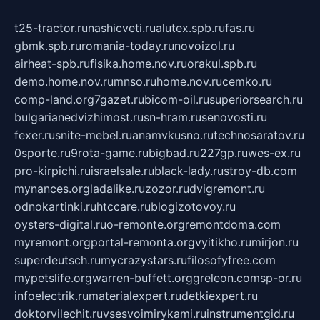
t25-tractor.ru
nashicveti.ru
alutex.spb.ru
fas.ru
gbmk.spb.ru
romania-today.ru
novoizol.ru
airheat-spb.ru
fisika.home.nov.ru
orakul.spb.ru
demo.home.nov.ru
mnso.ru
home.nov.ru
cemko.ru
comp-land.org
7gazet.ru
bicom-oil.ru
superiorsearch.ru
bulgarianedvizhimost.ru
sn-hram.ru
senovosti.ru
fexer.ru
snite-mebel.ru
anamvkusno.ru
technosaratov.ru
0sporte.ru
9rota-game.ru
bigbad.ru
227gp.ru
wes-ex.ru
pro-kirpichi.ru
israelsale.ru
black-lady.ru
stroy-db.com
mynances.org
ladalike.ru
zozor.ru
dvigremont.ru
odnokartinki.ru
htccare.ru
blogizotovoy.ru
oysters-digital.ru
o-remonte.org
remontdoma.com
myremont.org
portal-remonta.org
vyitikho.ru
mirjon.ru
superdeutsch.ru
mycrazystars.ru
filosofyfree.com
mypetslife.org
warren-buffett.org
greleon.com
sp-or.ru
infoelectrik.ru
materialexpert.ru
detkiexpert.ru
doktorvilechit.ru
vsesvoimirykami.ru
instrumentgid.ru