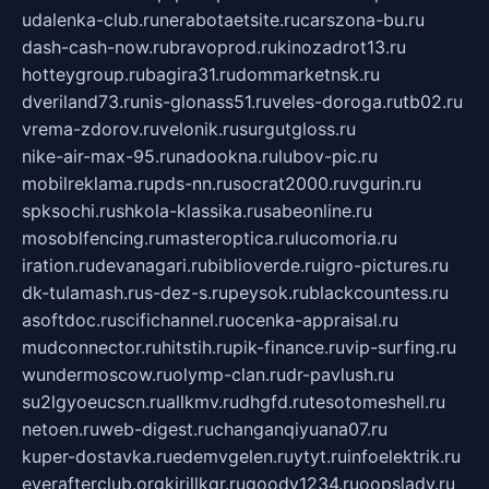
udalenka-club.ru
nerabotaetsite.ru
carszona-bu.ru
dash-cash-now.ru
bravoprod.ru
kinozadrot13.ru
hotteygroup.ru
bagira31.ru
dommarketnsk.ru
dveriland73.ru
nis-glonass51.ru
veles-doroga.ru
tb02.ru
vrema-zdorov.ru
velonik.ru
surgutgloss.ru
nike-air-max-95.ru
nadookna.ru
lubov-pic.ru
mobilreklama.ru
pds-nn.ru
socrat2000.ru
vgurin.ru
spksochi.ru
shkola-klassika.ru
sabeonline.ru
mosoblfencing.ru
masteroptica.ru
lucomoria.ru
iration.ru
devanagari.ru
biblioverde.ru
igro-pictures.ru
dk-tulamash.ru
s-dez-s.ru
peysok.ru
blackcountess.ru
asoftdoc.ru
scifichannel.ru
ocenka-appraisal.ru
mudconnector.ru
hitstih.ru
pik-finance.ru
vip-surfing.ru
wundermoscow.ru
olymp-clan.ru
dr-pavlush.ru
su2lgyoeucscn.ru
allkmv.ru
dhgfd.ru
tesotomeshell.ru
netoen.ru
web-digest.ru
changanqiyuana07.ru
kuper-dostavka.ru
edemvgelen.ru
ytyt.ru
infoelektrik.ru
everafterclub.org
kirillkgr.ru
goodv1234.ru
oopslady.ru