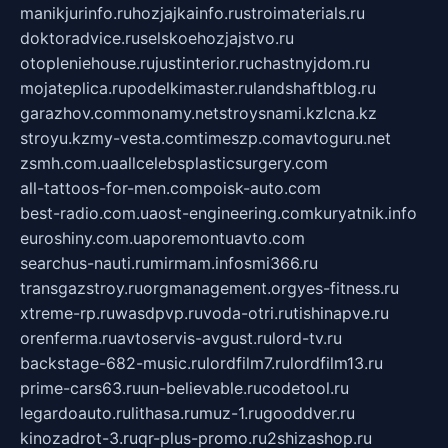
manikjurinfo.ru
hozjajkainfo.ru
stroimaterials.ru
doktoradvice.ru
selskoehozjajstvo.ru
otopleniehouse.ru
justinterior.ru
chastnyjdom.ru
mojateplica.ru
podelkimaster.ru
landshaftblog.ru
garazhov.com
monamy.net
stroysnami.kz
lcna.kz
stroyu.kz
my-vesta.com
timeszp.com
avtoguru.net
zsmh.com.ua
allcelebsplasticsurgery.com
all-tattoos-for-men.com
poisk-auto.com
best-radio.com.ua
ost-engineering.com
kuryatnik.info
euroshiny.com.ua
poremontuavto.com
searchus-nauti.ru
mirmam.info
smi366.ru
transgazstroy.ru
orgmanagement.org
yes-fitness.ru
xtreme-rp.ru
wasdpvp.ru
voda-otri.ru
tishinapve.ru
orenferma.ru
avtoservis-avgust.ru
lord-tv.ru
backstage-682-music.ru
lordfilm7.ru
lordfilm13.ru
prime-cars63.ru
un-believable.ru
codetool.ru
legardoauto.ru
lithasa.ru
muz-1.ru
gooddver.ru
kinozadrot-3.ru
qr-plus-promo.ru
2shizashop.ru