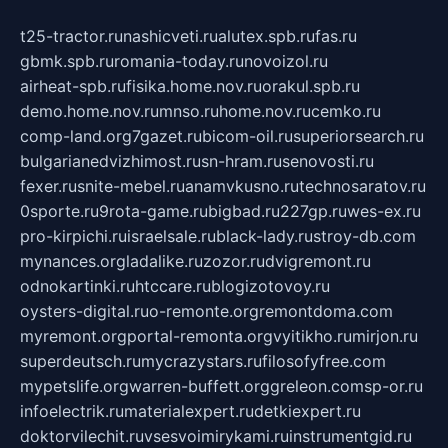
t25-tractor.ru
nashicveti.ru
alutex.spb.ru
fas.ru
gbmk.spb.ru
romania-today.ru
novoizol.ru
airheat-spb.ru
fisika.home.nov.ru
orakul.spb.ru
demo.home.nov.ru
mnso.ru
home.nov.ru
cemko.ru
comp-land.org
7gazet.ru
bicom-oil.ru
superiorsearch.ru
bulgarianedvizhimost.ru
sn-hram.ru
senovosti.ru
fexer.ru
snite-mebel.ru
anamvkusno.ru
technosaratov.ru
0sporte.ru
9rota-game.ru
bigbad.ru
227gp.ru
wes-ex.ru
pro-kirpichi.ru
israelsale.ru
black-lady.ru
stroy-db.com
mynances.org
ladalike.ru
zozor.ru
dvigremont.ru
odnokartinki.ru
htccare.ru
blogizotovoy.ru
oysters-digital.ru
o-remonte.org
remontdoma.com
myremont.org
portal-remonta.org
vyitikho.ru
mirjon.ru
superdeutsch.ru
mycrazystars.ru
filosofyfree.com
mypetslife.org
warren-buffett.org
greleon.com
sp-or.ru
infoelectrik.ru
materialexpert.ru
detkiexpert.ru
doktorvilechit.ru
vsesvoimirykami.ru
instrumentgid.ru