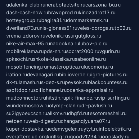
udalenka-club.ru
nerabotaetsite.ru
carszona-bu.ru
dash-cash-now.ru
bravoprod.ru
kinozadrot13.ru
hotteygroup.ru
bagira31.ru
dommarketnsk.ru
dveriland73.ru
nis-glonass51.ru
veles-doroga.ru
tb02.ru
vrema-zdorov.ru
velonik.ru
surgutgloss.ru
nike-air-max-95.ru
nadookna.ru
lubov-pic.ru
mobilreklama.ru
pds-nn.ru
socrat2000.ru
vgurin.ru
spksochi.ru
shkola-klassika.ru
sabeonline.ru
mosoblfencing.ru
masteroptica.ru
lucomoria.ru
iration.ru
devanagari.ru
biblioverde.ru
igro-pictures.ru
dk-tulamash.ru
s-dez-s.ru
peysok.ru
blackcountess.ru
asoftdoc.ru
scifichannel.ru
ocenka-appraisal.ru
mudconnector.ru
hitstih.ru
pik-finance.ru
vip-surfing.ru
wundermoscow.ru
olymp-clan.ru
dr-pavlush.ru
su2lgyoeucscn.ru
allkmv.ru
dhgfd.ru
tesotomeshell.ru
netoen.ru
web-digest.ru
changanqiyuana07.ru
kuper-dostavka.ru
edemvgelen.ru
ytyt.ru
infoelektrik.ru
everafterclub.org
kirillkgr.ru
goodv1234.ru
oopslady.ru