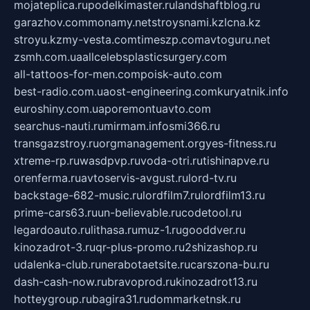
mojateplica.ru
podelkimaster.ru
landshaftblog.ru
garazhov.com
monamy.net
stroysnami.kz
lcna.kz
stroyu.kz
my-vesta.com
timeszp.com
avtoguru.net
zsmh.com.ua
allcelebsplasticsurgery.com
all-tattoos-for-men.com
poisk-auto.com
best-radio.com.ua
ost-engineering.com
kuryatnik.info
euroshiny.com.ua
poremontuavto.com
searchus-nauti.ru
mirmam.info
smi366.ru
transgazstroy.ru
orgmanagement.org
yes-fitness.ru
xtreme-rp.ru
wasdpvp.ru
voda-otri.ru
tishinapve.ru
orenferma.ru
avtoservis-avgust.ru
lord-tv.ru
backstage-682-music.ru
lordfilm7.ru
lordfilm13.ru
prime-cars63.ru
un-believable.ru
codetool.ru
legardoauto.ru
lithasa.ru
muz-1.ru
gooddver.ru
kinozadrot-3.ru
qr-plus-promo.ru
2shizashop.ru
udalenka-club.ru
nerabotaetsite.ru
carszona-bu.ru
dash-cash-now.ru
bravoprod.ru
kinozadrot13.ru
hotteygroup.ru
bagira31.ru
dommarketnsk.ru