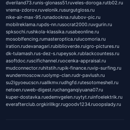
dveriland73.ru
nis-glonass51.ru
veles-doroga.ru
tb02.ru
vrema-zdorov.ru
velonik.ru
surgutgloss.ru
nike-air-max-95.ru
nadookna.ru
lubov-pic.ru
mobilreklama.ru
pds-nn.ru
socrat2000.ru
vgurin.ru
spksochi.ru
shkola-klassika.ru
sabeonline.ru
mosoblfencing.ru
masteroptica.ru
lucomoria.ru
iration.ru
devanagari.ru
biblioverde.ru
igro-pictures.ru
dk-tulamash.ru
s-dez-s.ru
peysok.ru
blackcountess.ru
asoftdoc.ru
scifichannel.ru
ocenka-appraisal.ru
mudconnector.ru
hitstih.ru
pik-finance.ru
vip-surfing.ru
wundermoscow.ru
olymp-clan.ru
dr-pavlush.ru
su2lgyoeucscn.ru
allkmv.ru
dhgfd.ru
tesotomeshell.ru
netoen.ru
web-digest.ru
changanqiyuana07.ru
kuper-dostavka.ru
edemvgelen.ru
ytyt.ru
infoelektrik.ru
everafterclub.org
kirillkgr.ru
goodv1234.ru
oopslady.ru