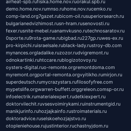
airheat-spb.ru
fisika.home.nov.ru
orakul.spb.ru
demo.home.nov.ru
mnso.ru
home.nov.ru
cemko.ru
comp-land.org
7gazet.ru
bicom-oil.ru
superiorsearch.ru
bulgarianedvizhimost.ru
sn-hram.ru
senovosti.ru
fexer.ru
snite-mebel.ru
anamvkusno.ru
technosaratov.ru
0sporte.ru
9rota-game.ru
bigbad.ru
227gp.ru
wes-ex.ru
pro-kirpichi.ru
israelsale.ru
black-lady.ru
stroy-db.com
mynances.org
ladalike.ru
zozor.ru
dvigremont.ru
odnokartinki.ru
htccare.ru
blogizotovoy.ru
oysters-digital.ru
o-remonte.org
remontdoma.com
myremont.org
portal-remonta.org
vyitikho.ru
mirjon.ru
superdeutsch.ru
mycrazystars.ru
filosofyfree.com
mypetslife.org
warren-buffett.org
greleon.com
sp-or.ru
infoelectrik.ru
materialexpert.ru
detkiexpert.ru
doktorvilechit.ru
vsesvoimirykami.ru
instrumentgid.ru
manikjurinfo.ru
hozjajkainfo.ru
stroimaterials.ru
doktoradvice.ru
selskoehozjajstvo.ru
otopleniehouse.ru
justinterior.ru
chastnyjdom.ru