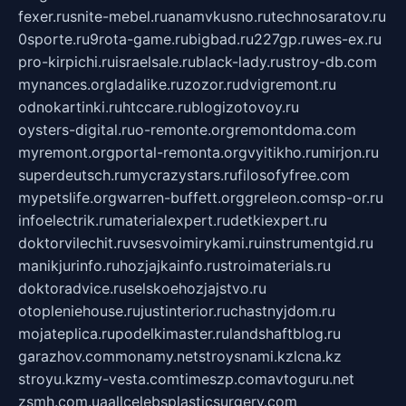
fexer.ru
snite-mebel.ru
anamvkusno.ru
technosaratov.ru
0sporte.ru
9rota-game.ru
bigbad.ru
227gp.ru
wes-ex.ru
pro-kirpichi.ru
israelsale.ru
black-lady.ru
stroy-db.com
mynances.org
ladalike.ru
zozor.ru
dvigremont.ru
odnokartinki.ru
htccare.ru
blogizotovoy.ru
oysters-digital.ru
o-remonte.org
remontdoma.com
myremont.org
portal-remonta.org
vyitikho.ru
mirjon.ru
superdeutsch.ru
mycrazystars.ru
filosofyfree.com
mypetslife.org
warren-buffett.org
greleon.com
sp-or.ru
infoelectrik.ru
materialexpert.ru
detkiexpert.ru
doktorvilechit.ru
vsesvoimirykami.ru
instrumentgid.ru
manikjurinfo.ru
hozjajkainfo.ru
stroimaterials.ru
doktoradvice.ru
selskoehozjajstvo.ru
otopleniehouse.ru
justinterior.ru
chastnyjdom.ru
mojateplica.ru
podelkimaster.ru
landshaftblog.ru
garazhov.com
monamy.net
stroysnami.kz
lcna.kz
stroyu.kz
my-vesta.com
timeszp.com
avtoguru.net
zsmh.com.ua
allcelebsplasticsurgery.com