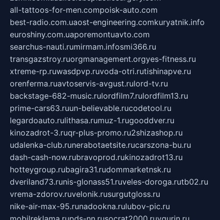
all-tattoos-for-men.com
poisk-auto.com
best-radio.com.ua
ost-engineering.com
kuryatnik.info
euroshiny.com.ua
poremontuavto.com
searchus-nauti.ru
mirmam.info
smi366.ru
transgazstroy.ru
orgmanagement.org
yes-fitness.ru
xtreme-rp.ru
wasdpvp.ru
voda-otri.ru
tishinapve.ru
orenferma.ru
avtoservis-avgust.ru
lord-tv.ru
backstage-682-music.ru
lordfilm7.ru
lordfilm13.ru
prime-cars63.ru
un-believable.ru
codetool.ru
legardoauto.ru
lithasa.ru
muz-1.ru
gooddver.ru
kinozadrot-3.ru
qr-plus-promo.ru
2shizashop.ru
udalenka-club.ru
nerabotaetsite.ru
carszona-bu.ru
dash-cash-now.ru
bravoprod.ru
kinozadrot13.ru
hotteygroup.ru
bagira31.ru
dommarketnsk.ru
dveriland73.ru
nis-glonass51.ru
veles-doroga.ru
tb02.ru
vrema-zdorov.ru
velonik.ru
surgutgloss.ru
nike-air-max-95.ru
nadookna.ru
lubov-pic.ru
mobilreklama.ru
pds-nn.ru
socrat2000.ru
vgurin.ru