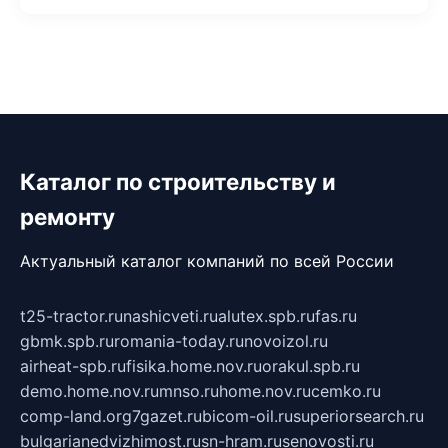
Каталог по строительству и
ремонту
Актуальный каталог компаний по всей России
t25-tractor.ru
nashicveti.ru
alutex.spb.ru
fas.ru
gbmk.spb.ru
romania-today.ru
novoizol.ru
airheat-spb.ru
fisika.home.nov.ru
orakul.spb.ru
demo.home.nov.ru
mnso.ru
home.nov.ru
cemko.ru
comp-land.org
7gazet.ru
bicom-oil.ru
superiorsearch.ru
bulgarianedvizhimost.ru
sn-hram.ru
senovosti.ru