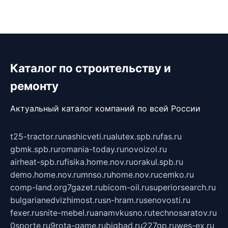
Каталог по строительству и
ремонту
Актуальный каталог компаний по всей России
t25-tractor.ru
nashicveti.ru
alutex.spb.ru
fas.ru
gbmk.spb.ru
romania-today.ru
novoizol.ru
airheat-spb.ru
fisika.home.nov.ru
orakul.spb.ru
demo.home.nov.ru
mnso.ru
home.nov.ru
cemko.ru
comp-land.org
7gazet.ru
bicom-oil.ru
superiorsearch.ru
bulgarianedvizhimost.ru
sn-hram.ru
senovosti.ru
fexer.ru
snite-mebel.ru
anamvkusno.ru
technosaratov.ru
0sporte.ru
9rota-game.ru
bigbad.ru
227gp.ru
wes-ex.ru