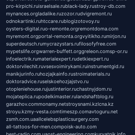
pro-kirpichi.ru
israelsale.ru
black-lady.ru
stroy-db.com
mynances.org
ladalike.ru
zozor.ru
dvigremont.ru
odnokartinki.ru
htccare.ru
blogizotovoy.ru
oysters-digital.ru
o-remonte.org
remontdoma.com
myremont.org
portal-remonta.org
vyitikho.ru
mirjon.ru
superdeutsch.ru
mycrazystars.ru
filosofyfree.com
mypetslife.org
warren-buffett.org
greleon.com
sp-or.ru
infoelectrik.ru
materialexpert.ru
detkiexpert.ru
doktorvilechit.ru
vsesvoimirykami.ru
instrumentgid.ru
manikjurinfo.ru
hozjajkainfo.ru
stroimaterials.ru
doktoradvice.ru
selskoehozjajstvo.ru
otopleniehouse.ru
justinterior.ru
chastnyjdom.ru
mojateplica.ru
podelkimaster.ru
landshaftblog.ru
garazhov.com
monamy.net
stroysnami.kz
lcna.kz
stroyu.kz
my-vesta.com
timeszp.com
avtoguru.net
zsmh.com.ua
allcelebsplasticsurgery.com
all-tattoos-for-men.com
poisk-auto.com
best-radio.com.ua
ost-engineering.com
kuryatnik.info