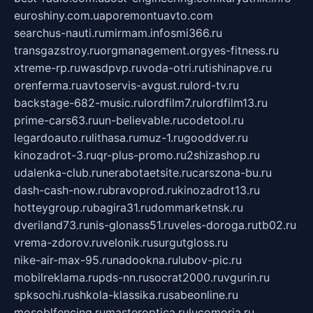
euroshiny.com.ua
poremontuavto.com
searchus-nauti.ru
mirmam.info
smi366.ru
transgazstroy.ru
orgmanagement.org
yes-fitness.ru
xtreme-rp.ru
wasdpvp.ru
voda-otri.ru
tishinapve.ru
orenferma.ru
avtoservis-avgust.ru
lord-tv.ru
backstage-682-music.ru
lordfilm7.ru
lordfilm13.ru
prime-cars63.ru
un-believable.ru
codetool.ru
legardoauto.ru
lithasa.ru
muz-1.ru
gooddver.ru
kinozadrot-3.ru
qr-plus-promo.ru
2shizashop.ru
udalenka-club.ru
nerabotaetsite.ru
carszona-bu.ru
dash-cash-now.ru
bravoprod.ru
kinozadrot13.ru
hotteygroup.ru
bagira31.ru
dommarketnsk.ru
dveriland73.ru
nis-glonass51.ru
veles-doroga.ru
tb02.ru
vrema-zdorov.ru
velonik.ru
surgutgloss.ru
nike-air-max-95.ru
nadookna.ru
lubov-pic.ru
mobilreklama.ru
pds-nn.ru
socrat2000.ru
vgurin.ru
spksochi.ru
shkola-klassika.ru
sabeonline.ru
mosoblfencing.ru
masteroptica.ru
lucomoria.ru