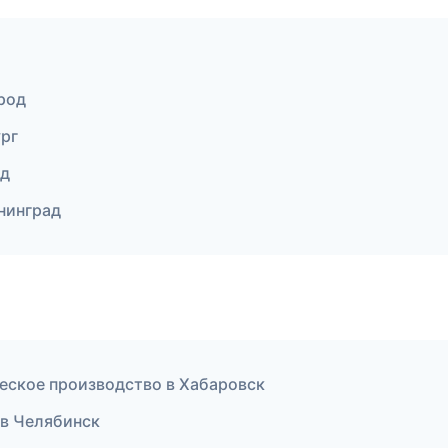
род
рг
од
нинград
еское производство в Хабаровск
 в Челябинск