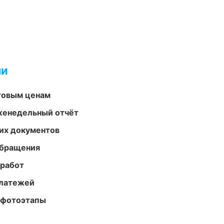
ми
птовым ценам
женедельный отчёт
их документов
обращения
 работ
платежей
 фотоэтапы