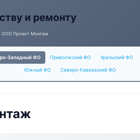
ству и ремонту
 ООО Проект Монтаж
ро-Западный ФО
Приволжский ФО
Уральский ФО
Южный ФО
Северо-Кавказский ФО
нтаж