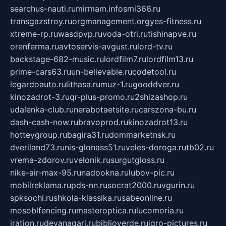
searchus-nauti.ru
mirmam.info
smi366.ru
transgazstroy.ru
orgmanagement.org
yes-fitness.ru
xtreme-rp.ru
wasdpvp.ru
voda-otri.ru
tishinapve.ru
orenferma.ru
avtoservis-avgust.ru
lord-tv.ru
backstage-682-music.ru
lordfilm7.ru
lordfilm13.ru
prime-cars63.ru
un-believable.ru
codetool.ru
legardoauto.ru
lithasa.ru
muz-1.ru
gooddver.ru
kinozadrot-3.ru
qr-plus-promo.ru
2shizashop.ru
udalenka-club.ru
nerabotaetsite.ru
carszona-bu.ru
dash-cash-now.ru
bravoprod.ru
kinozadrot13.ru
hotteygroup.ru
bagira31.ru
dommarketnsk.ru
dveriland73.ru
nis-glonass51.ru
veles-doroga.ru
tb02.ru
vrema-zdorov.ru
velonik.ru
surgutgloss.ru
nike-air-max-95.ru
nadookna.ru
lubov-pic.ru
mobilreklama.ru
pds-nn.ru
socrat2000.ru
vgurin.ru
spksochi.ru
shkola-klassika.ru
sabeonline.ru
mosoblfencing.ru
masteroptica.ru
lucomoria.ru
iration.ru
devanagari.ru
biblioverde.ru
igro-pictures.ru