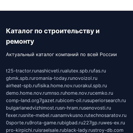
Каталог по строительству и
ремонту
Актуальный каталог компаний по всей России
t25-tractor.ru
nashicveti.ru
alutex.spb.ru
fas.ru
gbmk.spb.ru
romania-today.ru
novoizol.ru
airheat-spb.ru
fisika.home.nov.ru
orakul.spb.ru
demo.home.nov.ru
mnso.ru
home.nov.ru
cemko.ru
comp-land.org
7gazet.ru
bicom-oil.ru
superiorsearch.ru
bulgarianedvizhimost.ru
sn-hram.ru
senovosti.ru
fexer.ru
snite-mebel.ru
anamvkusno.ru
technosaratov.ru
0sporte.ru
9rota-game.ru
bigbad.ru
227gp.ru
wes-ex.ru
pro-kirpichi.ru
israelsale.ru
black-lady.ru
stroy-db.com