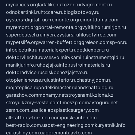
mynances.org
ladalike.ru
zozor.ru
dvigremont.ru
odnokartinki.ru
htccare.ru
blogizotovoy.ru
oysters-digital.ru
o-remonte.org
remontdoma.com
myremont.org
portal-remonta.org
vyitikho.ru
mirjon.ru
superdeutsch.ru
mycrazystars.ru
filosofyfree.com
mypetslife.org
warren-buffett.org
greleon.com
sp-or.ru
infoelectrik.ru
materialexpert.ru
detkiexpert.ru
doktorvilechit.ru
vsesvoimirykami.ru
instrumentgid.ru
manikjurinfo.ru
hozjajkainfo.ru
stroimaterials.ru
doktoradvice.ru
selskoehozjajstvo.ru
otopleniehouse.ru
justinterior.ru
chastnyjdom.ru
mojateplica.ru
podelkimaster.ru
landshaftblog.ru
garazhov.com
monamy.net
stroysnami.kz
lcna.kz
stroyu.kz
my-vesta.com
timeszp.com
avtoguru.net
zsmh.com.ua
allcelebsplasticsurgery.com
all-tattoos-for-men.com
poisk-auto.com
best-radio.com.ua
ost-engineering.com
kuryatnik.info
euroshiny.com.ua
poremontuavto.com