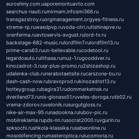
euroshiny.com.ua
poremontuavto.com
searchus-nauti.ru
mirmam.info
smi366.ru
transgazstroy.ru
orgmanagement.org
yes-fitness.ru
xtreme-rp.ru
wasdpvp.ru
voda-otri.ru
tishinapve.ru
orenferma.ru
avtoservis-avgust.ru
lord-tv.ru
backstage-682-music.ru
lordfilm7.ru
lordfilm13.ru
prime-cars63.ru
un-believable.ru
codetool.ru
legardoauto.ru
lithasa.ru
muz-1.ru
gooddver.ru
kinozadrot-3.ru
qr-plus-promo.ru
2shizashop.ru
udalenka-club.ru
nerabotaetsite.ru
carszona-bu.ru
dash-cash-now.ru
bravoprod.ru
kinozadrot13.ru
hotteygroup.ru
bagira31.ru
dommarketnsk.ru
dveriland73.ru
nis-glonass51.ru
veles-doroga.ru
tb02.ru
vrema-zdorov.ru
velonik.ru
surgutgloss.ru
nike-air-max-95.ru
nadookna.ru
lubov-pic.ru
mobilreklama.ru
pds-nn.ru
socrat2000.ru
vgurin.ru
spksochi.ru
shkola-klassika.ru
sabeonline.ru
mosoblfencing.ru
masteroptica.ru
lucomoria.ru