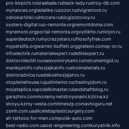
pro-kirpichi.ru
israelsale.ru
black-lady.ru
stroy-db.com
mynances.org
ladalike.ru
zozor.ru
dvigremont.ru
odnokartinki.ru
htccare.ru
blogizotovoy.ru
oysters-digital.ru
o-remonte.org
remontdoma.com
myremont.org
portal-remonta.org
vyitikho.ru
mirjon.ru
superdeutsch.ru
mycrazystars.ru
filosofyfree.com
mypetslife.org
warren-buffett.org
greleon.com
sp-or.ru
infoelectrik.ru
materialexpert.ru
detkiexpert.ru
doktorvilechit.ru
vsesvoimirykami.ru
instrumentgid.ru
manikjurinfo.ru
hozjajkainfo.ru
stroimaterials.ru
doktoradvice.ru
selskoehozjajstvo.ru
otopleniehouse.ru
justinterior.ru
chastnyjdom.ru
mojateplica.ru
podelkimaster.ru
landshaftblog.ru
garazhov.com
monamy.net
stroysnami.kz
lcna.kz
stroyu.kz
my-vesta.com
timeszp.com
avtoguru.net
zsmh.com.ua
allcelebsplasticsurgery.com
all-tattoos-for-men.com
poisk-auto.com
best-radio.com.ua
ost-engineering.com
kuryatnik.info