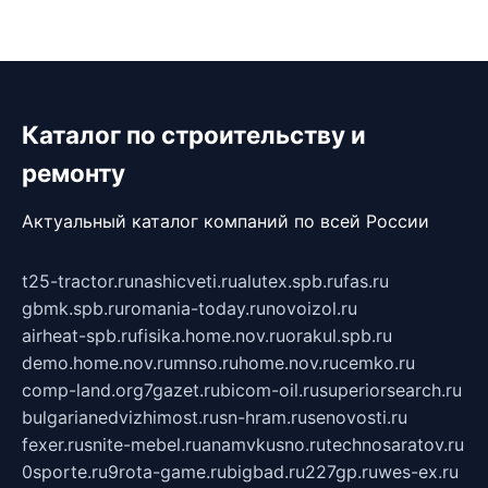
Каталог по строительству и
ремонту
Актуальный каталог компаний по всей России
t25-tractor.ru
nashicveti.ru
alutex.spb.ru
fas.ru
gbmk.spb.ru
romania-today.ru
novoizol.ru
airheat-spb.ru
fisika.home.nov.ru
orakul.spb.ru
demo.home.nov.ru
mnso.ru
home.nov.ru
cemko.ru
comp-land.org
7gazet.ru
bicom-oil.ru
superiorsearch.ru
bulgarianedvizhimost.ru
sn-hram.ru
senovosti.ru
fexer.ru
snite-mebel.ru
anamvkusno.ru
technosaratov.ru
0sporte.ru
9rota-game.ru
bigbad.ru
227gp.ru
wes-ex.ru