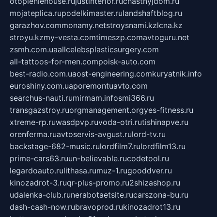
otopleniehouse.ru
justinterior.ru
chastnyjdom.ru
mojateplica.ru
podelkimaster.ru
landshaftblog.ru
garazhov.com
monamy.net
stroysnami.kz
lcna.kz
stroyu.kz
my-vesta.com
timeszp.com
avtoguru.net
zsmh.com.ua
allcelebsplasticsurgery.com
all-tattoos-for-men.com
poisk-auto.com
best-radio.com.ua
ost-engineering.com
kuryatnik.info
euroshiny.com.ua
poremontuavto.com
searchus-nauti.ru
mirmam.info
smi366.ru
transgazstroy.ru
orgmanagement.org
yes-fitness.ru
xtreme-rp.ru
wasdpvp.ru
voda-otri.ru
tishinapve.ru
orenferma.ru
avtoservis-avgust.ru
lord-tv.ru
backstage-682-music.ru
lordfilm7.ru
lordfilm13.ru
prime-cars63.ru
un-believable.ru
codetool.ru
legardoauto.ru
lithasa.ru
muz-1.ru
gooddver.ru
kinozadrot-3.ru
qr-plus-promo.ru
2shizashop.ru
udalenka-club.ru
nerabotaetsite.ru
carszona-bu.ru
dash-cash-now.ru
bravoprod.ru
kinozadrot13.ru