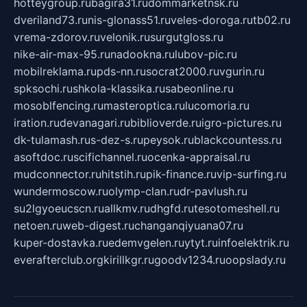
hotteygroup.ru
bagira31.ru
dommarketnsk.ru
dveriland73.ru
nis-glonass51.ru
veles-doroga.ru
tb02.ru
vrema-zdorov.ru
velonik.ru
surgutgloss.ru
nike-air-max-95.ru
nadookna.ru
lubov-pic.ru
mobilreklama.ru
pds-nn.ru
socrat2000.ru
vgurin.ru
spksochi.ru
shkola-klassika.ru
sabeonline.ru
mosoblfencing.ru
masteroptica.ru
lucomoria.ru
iration.ru
devanagari.ru
biblioverde.ru
igro-pictures.ru
dk-tulamash.ru
s-dez-s.ru
peysok.ru
blackcountess.ru
asoftdoc.ru
scifichannel.ru
ocenka-appraisal.ru
mudconnector.ru
hitstih.ru
pik-finance.ru
vip-surfing.ru
wundermoscow.ru
olymp-clan.ru
dr-pavlush.ru
su2lgyoeucscn.ru
allkmv.ru
dhgfd.ru
tesotomeshell.ru
netoen.ru
web-digest.ru
changanqiyuana07.ru
kuper-dostavka.ru
edemvgelen.ru
ytyt.ru
infoelektrik.ru
everafterclub.org
kirillkgr.ru
goodv1234.ru
oopslady.ru