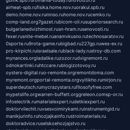
gbmk.spb.ru
romania-today.ru
novoizol.ru
airheat-spb.ru
fisika.home.nov.ru
orakul.spb.ru
demo.home.nov.ru
mnso.ru
home.nov.ru
cemko.ru
comp-land.org
7gazet.ru
bicom-oil.ru
superiorsearch.ru
bulgarianedvizhimost.ru
sn-hram.ru
senovosti.ru
fexer.ru
snite-mebel.ru
anamvkusno.ru
technosaratov.ru
0sporte.ru
9rota-game.ru
bigbad.ru
227gp.ru
wes-ex.ru
pro-kirpichi.ru
israelsale.ru
black-lady.ru
stroy-db.com
mynances.org
ladalike.ru
zozor.ru
dvigremont.ru
odnokartinki.ru
htccare.ru
blogizotovoy.ru
oysters-digital.ru
o-remonte.org
remontdoma.com
myremont.org
portal-remonta.org
vyitikho.ru
mirjon.ru
superdeutsch.ru
mycrazystars.ru
filosofyfree.com
mypetslife.org
warren-buffett.org
greleon.com
sp-or.ru
infoelectrik.ru
materialexpert.ru
detkiexpert.ru
doktorvilechit.ru
vsesvoimirykami.ru
instrumentgid.ru
manikjurinfo.ru
hozjajkainfo.ru
stroimaterials.ru
doktoradvice.ru
selskoehozjajstvo.ru