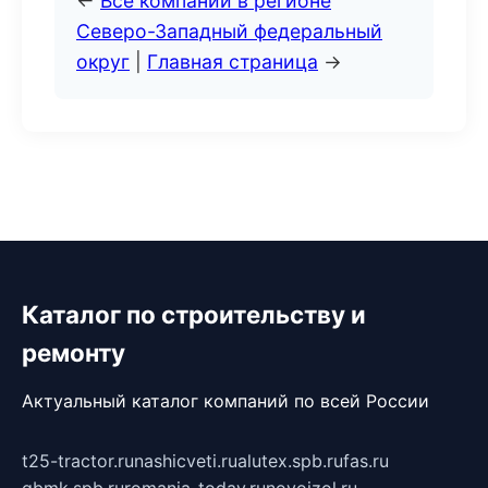
←
Все компании в регионе
Северо-Западный федеральный
округ
|
Главная страница
→
Каталог по строительству и
ремонту
Актуальный каталог компаний по всей России
t25-tractor.ru
nashicveti.ru
alutex.spb.ru
fas.ru