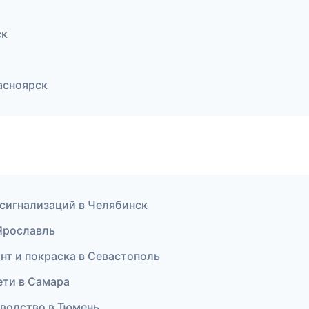
ск
асноярск
 сигнализаций в Челябинск
 Ярославль
нт и покраска в Севастополь
ети в Самара
зводство в Тюмень