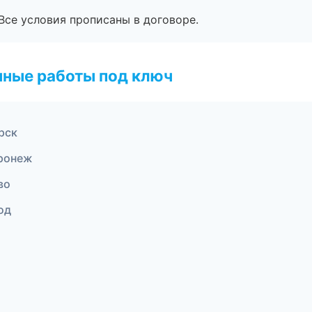
Все условия прописаны в договоре.
чные работы под ключ
рск
ронеж
во
од