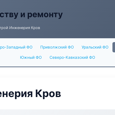
ству и ремонту
трой Инженерия Кров
ро-Западный ФО
Приволжский ФО
Уральский ФО
Южный ФО
Северо-Кавказский ФО
нерия Кров