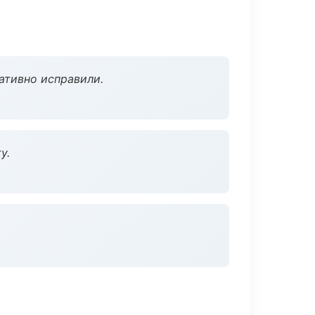
ативно исправили.
у.