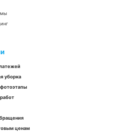
емы
динг
ми
платежей
ая уборка
 фотоэтапы
 работ
обращения
птовым ценам