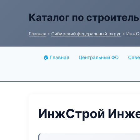
Каталог по строитель
Главная
»
Сибирский федеральный округ
» ИнжС
🏠 Главная
Центральный ФО
Севе
ИнжСтрой Инже