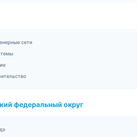
енерные сети
стемы
ние
оительство
ский федеральный округ
дэ