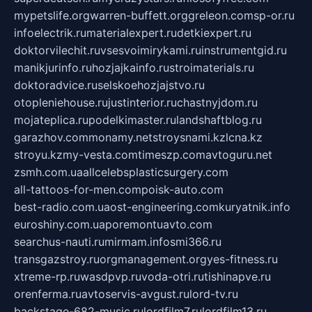
mypetslife.org
warren-buffett.org
greleon.com
sp-or.ru
infoelectrik.ru
materialexpert.ru
detkiexpert.ru
doktorvilechit.ru
vsesvoimirykami.ru
instrumentgid.ru
manikjurinfo.ru
hozjajkainfo.ru
stroimaterials.ru
doktoradvice.ru
selskoehozjajstvo.ru
otopleniehouse.ru
justinterior.ru
chastnyjdom.ru
mojateplica.ru
podelkimaster.ru
landshaftblog.ru
garazhov.com
monamy.net
stroysnami.kz
lcna.kz
stroyu.kz
my-vesta.com
timeszp.com
avtoguru.net
zsmh.com.ua
allcelebsplasticsurgery.com
all-tattoos-for-men.com
poisk-auto.com
best-radio.com.ua
ost-engineering.com
kuryatnik.info
euroshiny.com.ua
poremontuavto.com
searchus-nauti.ru
mirmam.info
smi366.ru
transgazstroy.ru
orgmanagement.org
yes-fitness.ru
xtreme-rp.ru
wasdpvp.ru
voda-otri.ru
tishinapve.ru
orenferma.ru
avtoservis-avgust.ru
lord-tv.ru
backstage-682-music.ru
lordfilm7.ru
lordfilm13.ru