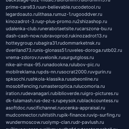
prime-cars63.ru
un-believable.ru
codetool.ru
legardoauto.ru
lithasa.ru
muz-1.ru
gooddver.ru
kinozadrot-3.ru
qr-plus-promo.ru
2shizashop.ru
udalenka-club.ru
nerabotaetsite.ru
carszona-bu.ru
dash-cash-now.ru
bravoprod.ru
kinozadrot13.ru
hotteygroup.ru
bagira31.ru
dommarketnsk.ru
dveriland73.ru
nis-glonass51.ru
veles-doroga.ru
tb02.ru
vrema-zdorov.ru
velonik.ru
surgutgloss.ru
nike-air-max-95.ru
nadookna.ru
lubov-pic.ru
mobilreklama.ru
pds-nn.ru
socrat2000.ru
vgurin.ru
spksochi.ru
shkola-klassika.ru
sabeonline.ru
mosoblfencing.ru
masteroptica.ru
lucomoria.ru
iration.ru
devanagari.ru
biblioverde.ru
igro-pictures.ru
dk-tulamash.ru
s-dez-s.ru
peysok.ru
blackcountess.ru
asoftdoc.ru
scifichannel.ru
ocenka-appraisal.ru
mudconnector.ru
hitstih.ru
pik-finance.ru
vip-surfing.ru
wundermoscow.ru
olymp-clan.ru
dr-pavlush.ru