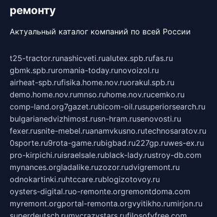
ремонту
Актуальный каталог компаний по всей России
t25-tractor.ru
nashicveti.ru
alutex.spb.ru
fas.ru
gbmk.spb.ru
romania-today.ru
novoizol.ru
airheat-spb.ru
fisika.home.nov.ru
orakul.spb.ru
demo.home.nov.ru
mnso.ru
home.nov.ru
cemko.ru
comp-land.org
7gazet.ru
bicom-oil.ru
superiorsearch.ru
bulgarianedvizhimost.ru
sn-hram.ru
senovosti.ru
fexer.ru
snite-mebel.ru
anamvkusno.ru
technosaratov.ru
0sporte.ru
9rota-game.ru
bigbad.ru
227gp.ru
wes-ex.ru
pro-kirpichi.ru
israelsale.ru
black-lady.ru
stroy-db.com
mynances.org
ladalike.ru
zozor.ru
dvigremont.ru
odnokartinki.ru
htccare.ru
blogizotovoy.ru
oysters-digital.ru
o-remonte.org
remontdoma.com
myremont.org
portal-remonta.org
vyitikho.ru
mirjon.ru
superdeutsch.ru
mycrazystars.ru
filosofyfree.com