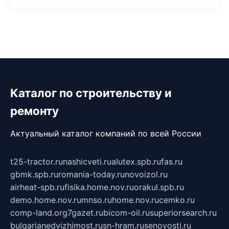
Каталог по строительству и
ремонту
Актуальный каталог компаний по всей России
t25-tractor.ru
nashicveti.ru
alutex.spb.ru
fas.ru
gbmk.spb.ru
romania-today.ru
novoizol.ru
airheat-spb.ru
fisika.home.nov.ru
orakul.spb.ru
demo.home.nov.ru
mnso.ru
home.nov.ru
cemko.ru
comp-land.org
7gazet.ru
bicom-oil.ru
superiorsearch.ru
bulgarianedvizhimost.ru
sn-hram.ru
senovosti.ru