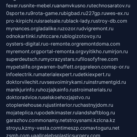
fexer.ru
snite-mebel.ru
anamvkusno.ru
technosaratov.ru
0sporte.ru
9rota-game.ru
bigbad.ru
227gp.ru
wes-ex.ru
pro-kirpichi.ru
israelsale.ru
black-lady.ru
stroy-db.com
mynances.org
ladalike.ru
zozor.ru
dvigremont.ru
odnokartinki.ru
htccare.ru
blogizotovoy.ru
oysters-digital.ru
o-remonte.org
remontdoma.com
myremont.org
portal-remonta.org
vyitikho.ru
mirjon.ru
superdeutsch.ru
mycrazystars.ru
filosofyfree.com
mypetslife.org
warren-buffett.org
greleon.com
sp-or.ru
infoelectrik.ru
materialexpert.ru
detkiexpert.ru
doktorvilechit.ru
vsesvoimirykami.ru
instrumentgid.ru
manikjurinfo.ru
hozjajkainfo.ru
stroimaterials.ru
doktoradvice.ru
selskoehozjajstvo.ru
otopleniehouse.ru
justinterior.ru
chastnyjdom.ru
mojateplica.ru
podelkimaster.ru
landshaftblog.ru
garazhov.com
monamy.net
stroysnami.kz
lcna.kz
stroyu.kz
my-vesta.com
timeszp.com
avtoguru.net
zsmh.com.ua
allcelebsplasticsurgery.com