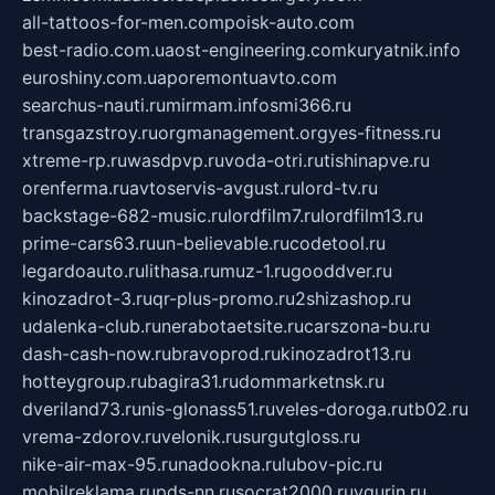
all-tattoos-for-men.com
poisk-auto.com
best-radio.com.ua
ost-engineering.com
kuryatnik.info
euroshiny.com.ua
poremontuavto.com
searchus-nauti.ru
mirmam.info
smi366.ru
transgazstroy.ru
orgmanagement.org
yes-fitness.ru
xtreme-rp.ru
wasdpvp.ru
voda-otri.ru
tishinapve.ru
orenferma.ru
avtoservis-avgust.ru
lord-tv.ru
backstage-682-music.ru
lordfilm7.ru
lordfilm13.ru
prime-cars63.ru
un-believable.ru
codetool.ru
legardoauto.ru
lithasa.ru
muz-1.ru
gooddver.ru
kinozadrot-3.ru
qr-plus-promo.ru
2shizashop.ru
udalenka-club.ru
nerabotaetsite.ru
carszona-bu.ru
dash-cash-now.ru
bravoprod.ru
kinozadrot13.ru
hotteygroup.ru
bagira31.ru
dommarketnsk.ru
dveriland73.ru
nis-glonass51.ru
veles-doroga.ru
tb02.ru
vrema-zdorov.ru
velonik.ru
surgutgloss.ru
nike-air-max-95.ru
nadookna.ru
lubov-pic.ru
mobilreklama.ru
pds-nn.ru
socrat2000.ru
vgurin.ru