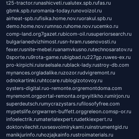
t25-tractor.ru
nashicveti.ru
alutex.spb.ru
fas.ru
gbmk.spb.ru
romania-today.ru
novoizol.ru
airheat-spb.ru
fisika.home.nov.ru
orakul.spb.ru
demo.home.nov.ru
mnso.ru
home.nov.ru
cemko.ru
comp-land.org
7gazet.ru
bicom-oil.ru
superiorsearch.ru
bulgarianedvizhimost.ru
sn-hram.ru
senovosti.ru
fexer.ru
snite-mebel.ru
anamvkusno.ru
technosaratov.ru
0sporte.ru
9rota-game.ru
bigbad.ru
227gp.ru
wes-ex.ru
pro-kirpichi.ru
israelsale.ru
black-lady.ru
stroy-db.com
mynances.org
ladalike.ru
zozor.ru
dvigremont.ru
odnokartinki.ru
htccare.ru
blogizotovoy.ru
oysters-digital.ru
o-remonte.org
remontdoma.com
myremont.org
portal-remonta.org
vyitikho.ru
mirjon.ru
superdeutsch.ru
mycrazystars.ru
filosofyfree.com
mypetslife.org
warren-buffett.org
greleon.com
sp-or.ru
infoelectrik.ru
materialexpert.ru
detkiexpert.ru
doktorvilechit.ru
vsesvoimirykami.ru
instrumentgid.ru
manikjurinfo.ru
hozjajkainfo.ru
stroimaterials.ru