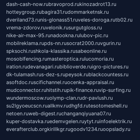
dash-cash-now.ru
bravoprod.ru
kinozadrot13.ru
hotteygroup.ru
bagira31.ru
dommarketnsk.ru
dveriland73.ru
nis-glonass51.ru
veles-doroga.ru
tb02.ru
vrema-zdorov.ru
velonik.ru
surgutgloss.ru
nike-air-max-95.ru
nadookna.ru
lubov-pic.ru
mobilreklama.ru
pds-nn.ru
socrat2000.ru
vgurin.ru
spksochi.ru
shkola-klassika.ru
sabeonline.ru
mosoblfencing.ru
masteroptica.ru
lucomoria.ru
iration.ru
devanagari.ru
biblioverde.ru
igro-pictures.ru
dk-tulamash.ru
s-dez-s.ru
peysok.ru
blackcountess.ru
asoftdoc.ru
scifichannel.ru
ocenka-appraisal.ru
mudconnector.ru
hitstih.ru
pik-finance.ru
vip-surfing.ru
wundermoscow.ru
olymp-clan.ru
dr-pavlush.ru
su2lgyoeucscn.ru
allkmv.ru
dhgfd.ru
tesotomeshell.ru
netoen.ru
web-digest.ru
changanqiyuana07.ru
kuper-dostavka.ru
edemvgelen.ru
ytyt.ru
infoelektrik.ru
everafterclub.org
kirillkgr.ru
goodv1234.ru
oopslady.ru