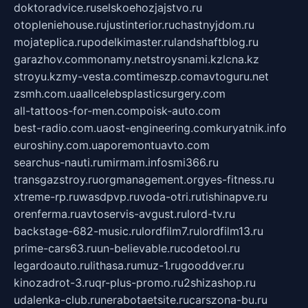
doktoradvice.ru
selskoehozjajstvo.ru
otopleniehouse.ru
justinterior.ru
chastnyjdom.ru
mojateplica.ru
podelkimaster.ru
landshaftblog.ru
garazhov.com
monamy.net
stroysnami.kz
lcna.kz
stroyu.kz
my-vesta.com
timeszp.com
avtoguru.net
zsmh.com.ua
allcelebsplasticsurgery.com
all-tattoos-for-men.com
poisk-auto.com
best-radio.com.ua
ost-engineering.com
kuryatnik.info
euroshiny.com.ua
poremontuavto.com
searchus-nauti.ru
mirmam.info
smi366.ru
transgazstroy.ru
orgmanagement.org
yes-fitness.ru
xtreme-rp.ru
wasdpvp.ru
voda-otri.ru
tishinapve.ru
orenferma.ru
avtoservis-avgust.ru
lord-tv.ru
backstage-682-music.ru
lordfilm7.ru
lordfilm13.ru
prime-cars63.ru
un-believable.ru
codetool.ru
legardoauto.ru
lithasa.ru
muz-1.ru
gooddver.ru
kinozadrot-3.ru
qr-plus-promo.ru
2shizashop.ru
udalenka-club.ru
nerabotaetsite.ru
carszona-bu.ru