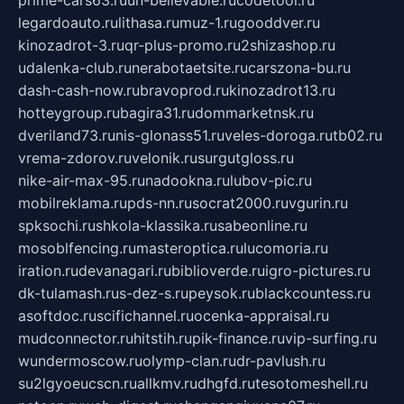
prime-cars63.ru
un-believable.ru
codetool.ru
legardoauto.ru
lithasa.ru
muz-1.ru
gooddver.ru
kinozadrot-3.ru
qr-plus-promo.ru
2shizashop.ru
udalenka-club.ru
nerabotaetsite.ru
carszona-bu.ru
dash-cash-now.ru
bravoprod.ru
kinozadrot13.ru
hotteygroup.ru
bagira31.ru
dommarketnsk.ru
dveriland73.ru
nis-glonass51.ru
veles-doroga.ru
tb02.ru
vrema-zdorov.ru
velonik.ru
surgutgloss.ru
nike-air-max-95.ru
nadookna.ru
lubov-pic.ru
mobilreklama.ru
pds-nn.ru
socrat2000.ru
vgurin.ru
spksochi.ru
shkola-klassika.ru
sabeonline.ru
mosoblfencing.ru
masteroptica.ru
lucomoria.ru
iration.ru
devanagari.ru
biblioverde.ru
igro-pictures.ru
dk-tulamash.ru
s-dez-s.ru
peysok.ru
blackcountess.ru
asoftdoc.ru
scifichannel.ru
ocenka-appraisal.ru
mudconnector.ru
hitstih.ru
pik-finance.ru
vip-surfing.ru
wundermoscow.ru
olymp-clan.ru
dr-pavlush.ru
su2lgyoeucscn.ru
allkmv.ru
dhgfd.ru
tesotomeshell.ru