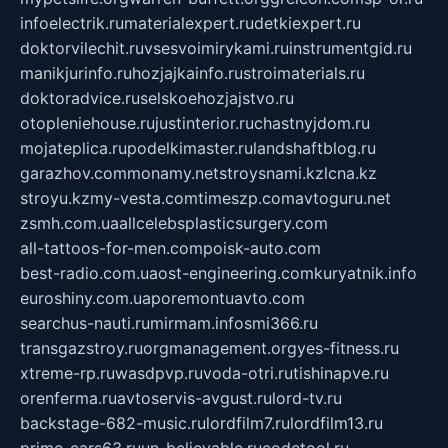
infoelectrik.ru
materialexpert.ru
detkiexpert.ru
doktorvilechit.ru
vsesvoimirykami.ru
instrumentgid.ru
manikjurinfo.ru
hozjajkainfo.ru
stroimaterials.ru
doktoradvice.ru
selskoehozjajstvo.ru
otopleniehouse.ru
justinterior.ru
chastnyjdom.ru
mojateplica.ru
podelkimaster.ru
landshaftblog.ru
garazhov.com
monamy.net
stroysnami.kz
lcna.kz
stroyu.kz
my-vesta.com
timeszp.com
avtoguru.net
zsmh.com.ua
allcelebsplasticsurgery.com
all-tattoos-for-men.com
poisk-auto.com
best-radio.com.ua
ost-engineering.com
kuryatnik.info
euroshiny.com.ua
poremontuavto.com
searchus-nauti.ru
mirmam.info
smi366.ru
transgazstroy.ru
orgmanagement.org
yes-fitness.ru
xtreme-rp.ru
wasdpvp.ru
voda-otri.ru
tishinapve.ru
orenferma.ru
avtoservis-avgust.ru
lord-tv.ru
backstage-682-music.ru
lordfilm7.ru
lordfilm13.ru