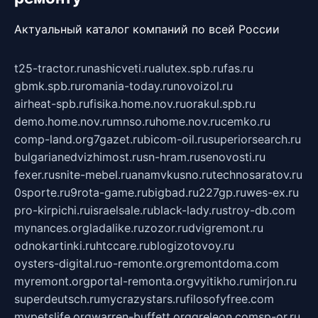
Актуальный каталог компаний по всей России
t25-tractor.ru
nashicveti.ru
alutex.spb.ru
fas.ru
gbmk.spb.ru
romania-today.ru
novoizol.ru
airheat-spb.ru
fisika.home.nov.ru
orakul.spb.ru
demo.home.nov.ru
mnso.ru
home.nov.ru
cemko.ru
comp-land.org
7gazet.ru
bicom-oil.ru
superiorsearch.ru
bulgarianedvizhimost.ru
sn-hram.ru
senovosti.ru
fexer.ru
snite-mebel.ru
anamvkusno.ru
technosaratov.ru
0sporte.ru
9rota-game.ru
bigbad.ru
227gp.ru
wes-ex.ru
pro-kirpichi.ru
israelsale.ru
black-lady.ru
stroy-db.com
mynances.org
ladalike.ru
zozor.ru
dvigremont.ru
odnokartinki.ru
htccare.ru
blogizotovoy.ru
oysters-digital.ru
o-remonte.org
remontdoma.com
myremont.org
portal-remonta.org
vyitikho.ru
mirjon.ru
superdeutsch.ru
mycrazystars.ru
filosofyfree.com
mypetslife.org
warren-buffett.org
greleon.com
sp-or.ru