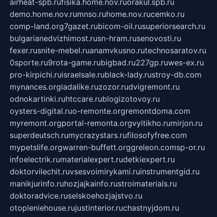
airheat-spb.ru
fisika.home.nov.ru
orakul.spb.ru
demo.home.nov.ru
mnso.ru
home.nov.ru
cemko.ru
comp-land.org
7gazet.ru
bicom-oil.ru
superiorsearch.ru
bulgarianedvizhimost.ru
sn-hram.ru
senovosti.ru
fexer.ru
snite-mebel.ru
anamvkusno.ru
technosaratov.ru
0sporte.ru
9rota-game.ru
bigbad.ru
227gp.ru
wes-ex.ru
pro-kirpichi.ru
israelsale.ru
black-lady.ru
stroy-db.com
mynances.org
ladalike.ru
zozor.ru
dvigremont.ru
odnokartinki.ru
htccare.ru
blogizotovoy.ru
oysters-digital.ru
o-remonte.org
remontdoma.com
myremont.org
portal-remonta.org
vyitikho.ru
mirjon.ru
superdeutsch.ru
mycrazystars.ru
filosofyfree.com
mypetslife.org
warren-buffett.org
greleon.com
sp-or.ru
infoelectrik.ru
materialexpert.ru
detkiexpert.ru
doktorvilechit.ru
vsesvoimirykami.ru
instrumentgid.ru
manikjurinfo.ru
hozjajkainfo.ru
stroimaterials.ru
doktoradvice.ru
selskoehozjajstvo.ru
otopleniehouse.ru
justinterior.ru
chastnyjdom.ru