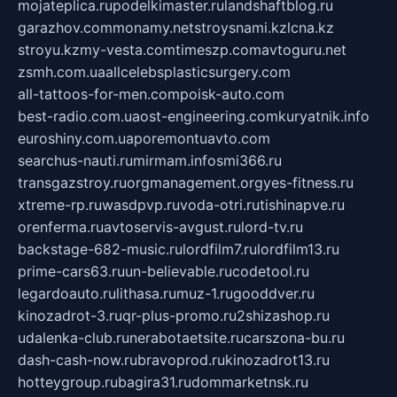
mojateplica.ru
podelkimaster.ru
landshaftblog.ru
garazhov.com
monamy.net
stroysnami.kz
lcna.kz
stroyu.kz
my-vesta.com
timeszp.com
avtoguru.net
zsmh.com.ua
allcelebsplasticsurgery.com
all-tattoos-for-men.com
poisk-auto.com
best-radio.com.ua
ost-engineering.com
kuryatnik.info
euroshiny.com.ua
poremontuavto.com
searchus-nauti.ru
mirmam.info
smi366.ru
transgazstroy.ru
orgmanagement.org
yes-fitness.ru
xtreme-rp.ru
wasdpvp.ru
voda-otri.ru
tishinapve.ru
orenferma.ru
avtoservis-avgust.ru
lord-tv.ru
backstage-682-music.ru
lordfilm7.ru
lordfilm13.ru
prime-cars63.ru
un-believable.ru
codetool.ru
legardoauto.ru
lithasa.ru
muz-1.ru
gooddver.ru
kinozadrot-3.ru
qr-plus-promo.ru
2shizashop.ru
udalenka-club.ru
nerabotaetsite.ru
carszona-bu.ru
dash-cash-now.ru
bravoprod.ru
kinozadrot13.ru
hotteygroup.ru
bagira31.ru
dommarketnsk.ru