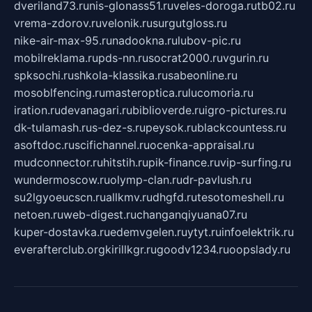
dveriland73.ru
nis-glonass51.ru
veles-doroga.ru
tb02.ru
vrema-zdorov.ru
velonik.ru
surgutgloss.ru
nike-air-max-95.ru
nadookna.ru
lubov-pic.ru
mobilreklama.ru
pds-nn.ru
socrat2000.ru
vgurin.ru
spksochi.ru
shkola-klassika.ru
sabeonline.ru
mosoblfencing.ru
masteroptica.ru
lucomoria.ru
iration.ru
devanagari.ru
biblioverde.ru
igro-pictures.ru
dk-tulamash.ru
s-dez-s.ru
peysok.ru
blackcountess.ru
asoftdoc.ru
scifichannel.ru
ocenka-appraisal.ru
mudconnector.ru
hitstih.ru
pik-finance.ru
vip-surfing.ru
wundermoscow.ru
olymp-clan.ru
dr-pavlush.ru
su2lgyoeucscn.ru
allkmv.ru
dhgfd.ru
tesotomeshell.ru
netoen.ru
web-digest.ru
changanqiyuana07.ru
kuper-dostavka.ru
edemvgelen.ru
ytyt.ru
infoelektrik.ru
everafterclub.org
kirillkgr.ru
goodv1234.ru
oopslady.ru