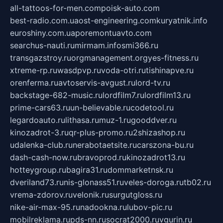
all-tattoos-for-men.com
poisk-auto.com
best-radio.com.ua
ost-engineering.com
kuryatnik.info
euroshiny.com.ua
poremontuavto.com
searchus-nauti.ru
mirmam.info
smi366.ru
transgazstroy.ru
orgmanagement.org
yes-fitness.ru
xtreme-rp.ru
wasdpvp.ru
voda-otri.ru
tishinapve.ru
orenferma.ru
avtoservis-avgust.ru
lord-tv.ru
backstage-682-music.ru
lordfilm7.ru
lordfilm13.ru
prime-cars63.ru
un-believable.ru
codetool.ru
legardoauto.ru
lithasa.ru
muz-1.ru
gooddver.ru
kinozadrot-3.ru
qr-plus-promo.ru
2shizashop.ru
udalenka-club.ru
nerabotaetsite.ru
carszona-bu.ru
dash-cash-now.ru
bravoprod.ru
kinozadrot13.ru
hotteygroup.ru
bagira31.ru
dommarketnsk.ru
dveriland73.ru
nis-glonass51.ru
veles-doroga.ru
tb02.ru
vrema-zdorov.ru
velonik.ru
surgutgloss.ru
nike-air-max-95.ru
nadookna.ru
lubov-pic.ru
mobilreklama.ru
pds-nn.ru
socrat2000.ru
vgurin.ru