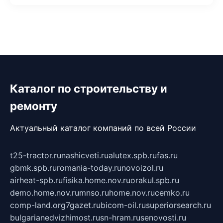
Каталог по строительству и
ремонту
Актуальный каталог компаний по всей России
t25-tractor.ru
nashicveti.ru
alutex.spb.ru
fas.ru
gbmk.spb.ru
romania-today.ru
novoizol.ru
airheat-spb.ru
fisika.home.nov.ru
orakul.spb.ru
demo.home.nov.ru
mnso.ru
home.nov.ru
cemko.ru
comp-land.org
7gazet.ru
bicom-oil.ru
superiorsearch.ru
bulgarianedvizhimost.ru
sn-hram.ru
senovosti.ru