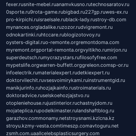
fexer.ru
snite-mebel.ru
anamvkusno.ru
technosaratov.ru
0sporte.ru
9rota-game.ru
bigbad.ru
227gp.ru
wes-ex.ru
pro-kirpichi.ru
israelsale.ru
black-lady.ru
stroy-db.com
mynances.org
ladalike.ru
zozor.ru
dvigremont.ru
odnokartinki.ru
htccare.ru
blogizotovoy.ru
oysters-digital.ru
o-remonte.org
remontdoma.com
myremont.org
portal-remonta.org
vyitikho.ru
mirjon.ru
superdeutsch.ru
mycrazystars.ru
filosofyfree.com
mypetslife.org
warren-buffett.org
greleon.com
sp-or.ru
infoelectrik.ru
materialexpert.ru
detkiexpert.ru
doktorvilechit.ru
vsesvoimirykami.ru
instrumentgid.ru
manikjurinfo.ru
hozjajkainfo.ru
stroimaterials.ru
doktoradvice.ru
selskoehozjajstvo.ru
otopleniehouse.ru
justinterior.ru
chastnyjdom.ru
mojateplica.ru
podelkimaster.ru
landshaftblog.ru
garazhov.com
monamy.net
stroysnami.kz
lcna.kz
stroyu.kz
my-vesta.com
timeszp.com
avtoguru.net
zsmh.com.ua
allcelebsplasticsurgery.com