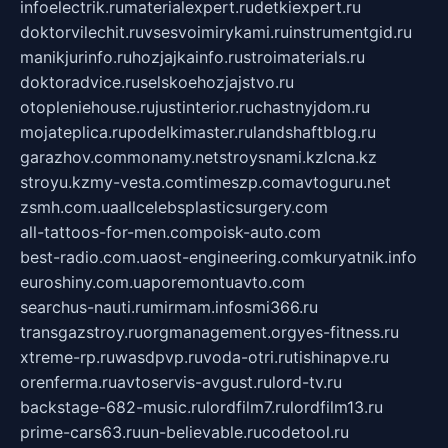
infoelectrik.ru
materialexpert.ru
detkiexpert.ru
doktorvilechit.ru
vsesvoimirykami.ru
instrumentgid.ru
manikjurinfo.ru
hozjajkainfo.ru
stroimaterials.ru
doktoradvice.ru
selskoehozjajstvo.ru
otopleniehouse.ru
justinterior.ru
chastnyjdom.ru
mojateplica.ru
podelkimaster.ru
landshaftblog.ru
garazhov.com
monamy.net
stroysnami.kz
lcna.kz
stroyu.kz
my-vesta.com
timeszp.com
avtoguru.net
zsmh.com.ua
allcelebsplasticsurgery.com
all-tattoos-for-men.com
poisk-auto.com
best-radio.com.ua
ost-engineering.com
kuryatnik.info
euroshiny.com.ua
poremontuavto.com
searchus-nauti.ru
mirmam.info
smi366.ru
transgazstroy.ru
orgmanagement.org
yes-fitness.ru
xtreme-rp.ru
wasdpvp.ru
voda-otri.ru
tishinapve.ru
orenferma.ru
avtoservis-avgust.ru
lord-tv.ru
backstage-682-music.ru
lordfilm7.ru
lordfilm13.ru
prime-cars63.ru
un-believable.ru
codetool.ru