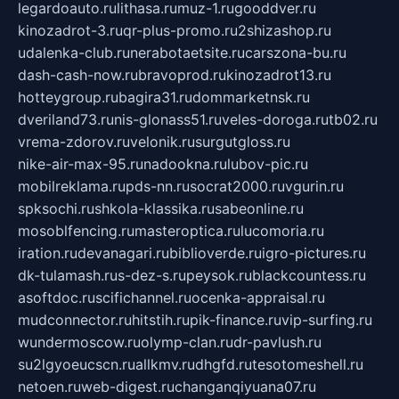
legardoauto.ru
lithasa.ru
muz-1.ru
gooddver.ru
kinozadrot-3.ru
qr-plus-promo.ru
2shizashop.ru
udalenka-club.ru
nerabotaetsite.ru
carszona-bu.ru
dash-cash-now.ru
bravoprod.ru
kinozadrot13.ru
hotteygroup.ru
bagira31.ru
dommarketnsk.ru
dveriland73.ru
nis-glonass51.ru
veles-doroga.ru
tb02.ru
vrema-zdorov.ru
velonik.ru
surgutgloss.ru
nike-air-max-95.ru
nadookna.ru
lubov-pic.ru
mobilreklama.ru
pds-nn.ru
socrat2000.ru
vgurin.ru
spksochi.ru
shkola-klassika.ru
sabeonline.ru
mosoblfencing.ru
masteroptica.ru
lucomoria.ru
iration.ru
devanagari.ru
biblioverde.ru
igro-pictures.ru
dk-tulamash.ru
s-dez-s.ru
peysok.ru
blackcountess.ru
asoftdoc.ru
scifichannel.ru
ocenka-appraisal.ru
mudconnector.ru
hitstih.ru
pik-finance.ru
vip-surfing.ru
wundermoscow.ru
olymp-clan.ru
dr-pavlush.ru
su2lgyoeucscn.ru
allkmv.ru
dhgfd.ru
tesotomeshell.ru
netoen.ru
web-digest.ru
changanqiyuana07.ru