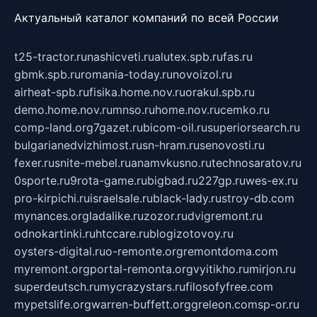
Актуальный каталог компаний по всей России
t25-tractor.ru
nashicveti.ru
alutex.spb.ru
fas.ru
gbmk.spb.ru
romania-today.ru
novoizol.ru
airheat-spb.ru
fisika.home.nov.ru
orakul.spb.ru
demo.home.nov.ru
mnso.ru
home.nov.ru
cemko.ru
comp-land.org
7gazet.ru
bicom-oil.ru
superiorsearch.ru
bulgarianedvizhimost.ru
sn-hram.ru
senovosti.ru
fexer.ru
snite-mebel.ru
anamvkusno.ru
technosaratov.ru
0sporte.ru
9rota-game.ru
bigbad.ru
227gp.ru
wes-ex.ru
pro-kirpichi.ru
israelsale.ru
black-lady.ru
stroy-db.com
mynances.org
ladalike.ru
zozor.ru
dvigremont.ru
odnokartinki.ru
htccare.ru
blogizotovoy.ru
oysters-digital.ru
o-remonte.org
remontdoma.com
myremont.org
portal-remonta.org
vyitikho.ru
mirjon.ru
superdeutsch.ru
mycrazystars.ru
filosofyfree.com
mypetslife.org
warren-buffett.org
greleon.com
sp-or.ru