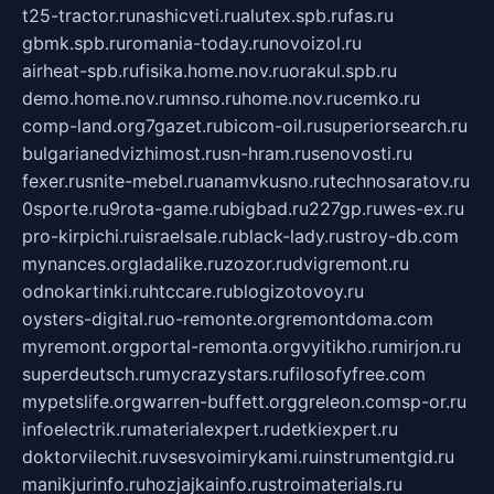
t25-tractor.ru
nashicveti.ru
alutex.spb.ru
fas.ru
gbmk.spb.ru
romania-today.ru
novoizol.ru
airheat-spb.ru
fisika.home.nov.ru
orakul.spb.ru
demo.home.nov.ru
mnso.ru
home.nov.ru
cemko.ru
comp-land.org
7gazet.ru
bicom-oil.ru
superiorsearch.ru
bulgarianedvizhimost.ru
sn-hram.ru
senovosti.ru
fexer.ru
snite-mebel.ru
anamvkusno.ru
technosaratov.ru
0sporte.ru
9rota-game.ru
bigbad.ru
227gp.ru
wes-ex.ru
pro-kirpichi.ru
israelsale.ru
black-lady.ru
stroy-db.com
mynances.org
ladalike.ru
zozor.ru
dvigremont.ru
odnokartinki.ru
htccare.ru
blogizotovoy.ru
oysters-digital.ru
o-remonte.org
remontdoma.com
myremont.org
portal-remonta.org
vyitikho.ru
mirjon.ru
superdeutsch.ru
mycrazystars.ru
filosofyfree.com
mypetslife.org
warren-buffett.org
greleon.com
sp-or.ru
infoelectrik.ru
materialexpert.ru
detkiexpert.ru
doktorvilechit.ru
vsesvoimirykami.ru
instrumentgid.ru
manikjurinfo.ru
hozjajkainfo.ru
stroimaterials.ru