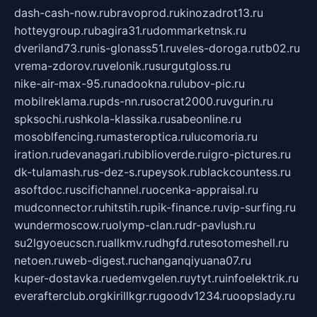
dash-cash-now.ru
bravoprod.ru
kinozadrot13.ru
hotteygroup.ru
bagira31.ru
dommarketnsk.ru
dveriland73.ru
nis-glonass51.ru
veles-doroga.ru
tb02.ru
vrema-zdorov.ru
velonik.ru
surgutgloss.ru
nike-air-max-95.ru
nadookna.ru
lubov-pic.ru
mobilreklama.ru
pds-nn.ru
socrat2000.ru
vgurin.ru
spksochi.ru
shkola-klassika.ru
sabeonline.ru
mosoblfencing.ru
masteroptica.ru
lucomoria.ru
iration.ru
devanagari.ru
biblioverde.ru
igro-pictures.ru
dk-tulamash.ru
s-dez-s.ru
peysok.ru
blackcountess.ru
asoftdoc.ru
scifichannel.ru
ocenka-appraisal.ru
mudconnector.ru
hitstih.ru
pik-finance.ru
vip-surfing.ru
wundermoscow.ru
olymp-clan.ru
dr-pavlush.ru
su2lgyoeucscn.ru
allkmv.ru
dhgfd.ru
tesotomeshell.ru
netoen.ru
web-digest.ru
changanqiyuana07.ru
kuper-dostavka.ru
edemvgelen.ru
ytyt.ru
infoelektrik.ru
everafterclub.org
kirillkgr.ru
goodv1234.ru
oopslady.ru