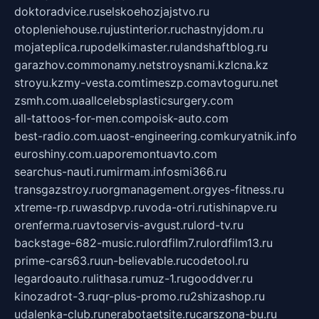
doktoradvice.ru
selskoehozjajstvo.ru
otopleniehouse.ru
justinterior.ru
chastnyjdom.ru
mojateplica.ru
podelkimaster.ru
landshaftblog.ru
garazhov.com
monamy.net
stroysnami.kz
lcna.kz
stroyu.kz
my-vesta.com
timeszp.com
avtoguru.net
zsmh.com.ua
allcelebsplasticsurgery.com
all-tattoos-for-men.com
poisk-auto.com
best-radio.com.ua
ost-engineering.com
kuryatnik.info
euroshiny.com.ua
poremontuavto.com
searchus-nauti.ru
mirmam.info
smi366.ru
transgazstroy.ru
orgmanagement.org
yes-fitness.ru
xtreme-rp.ru
wasdpvp.ru
voda-otri.ru
tishinapve.ru
orenferma.ru
avtoservis-avgust.ru
lord-tv.ru
backstage-682-music.ru
lordfilm7.ru
lordfilm13.ru
prime-cars63.ru
un-believable.ru
codetool.ru
legardoauto.ru
lithasa.ru
muz-1.ru
gooddver.ru
kinozadrot-3.ru
qr-plus-promo.ru
2shizashop.ru
udalenka-club.ru
nerabotaetsite.ru
carszona-bu.ru