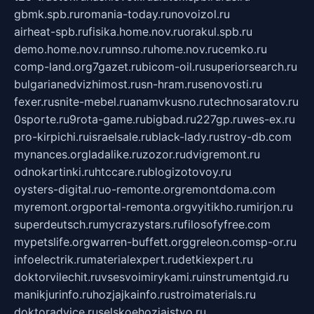
gbmk.spb.ru
romania-today.ru
novoizol.ru
airheat-spb.ru
fisika.home.nov.ru
orakul.spb.ru
demo.home.nov.ru
mnso.ru
home.nov.ru
cemko.ru
comp-land.org
7gazet.ru
bicom-oil.ru
superiorsearch.ru
bulgarianedvizhimost.ru
sn-hram.ru
senovosti.ru
fexer.ru
snite-mebel.ru
anamvkusno.ru
technosaratov.ru
0sporte.ru
9rota-game.ru
bigbad.ru
227gp.ru
wes-ex.ru
pro-kirpichi.ru
israelsale.ru
black-lady.ru
stroy-db.com
mynances.org
ladalike.ru
zozor.ru
dvigremont.ru
odnokartinki.ru
htccare.ru
blogizotovoy.ru
oysters-digital.ru
o-remonte.org
remontdoma.com
myremont.org
portal-remonta.org
vyitikho.ru
mirjon.ru
superdeutsch.ru
mycrazystars.ru
filosofyfree.com
mypetslife.org
warren-buffett.org
greleon.com
sp-or.ru
infoelectrik.ru
materialexpert.ru
detkiexpert.ru
doktorvilechit.ru
vsesvoimirykami.ru
instrumentgid.ru
manikjurinfo.ru
hozjajkainfo.ru
stroimaterials.ru
doktoradvice.ru
selskoehozjajstvo.ru