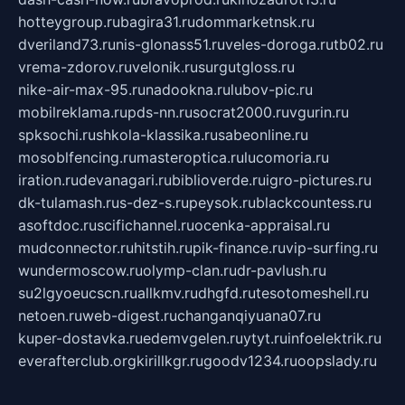
hotteygroup.ru
bagira31.ru
dommarketnsk.ru
dveriland73.ru
nis-glonass51.ru
veles-doroga.ru
tb02.ru
vrema-zdorov.ru
velonik.ru
surgutgloss.ru
nike-air-max-95.ru
nadookna.ru
lubov-pic.ru
mobilreklama.ru
pds-nn.ru
socrat2000.ru
vgurin.ru
spksochi.ru
shkola-klassika.ru
sabeonline.ru
mosoblfencing.ru
masteroptica.ru
lucomoria.ru
iration.ru
devanagari.ru
biblioverde.ru
igro-pictures.ru
dk-tulamash.ru
s-dez-s.ru
peysok.ru
blackcountess.ru
asoftdoc.ru
scifichannel.ru
ocenka-appraisal.ru
mudconnector.ru
hitstih.ru
pik-finance.ru
vip-surfing.ru
wundermoscow.ru
olymp-clan.ru
dr-pavlush.ru
su2lgyoeucscn.ru
allkmv.ru
dhgfd.ru
tesotomeshell.ru
netoen.ru
web-digest.ru
changanqiyuana07.ru
kuper-dostavka.ru
edemvgelen.ru
ytyt.ru
infoelektrik.ru
everafterclub.org
kirillkgr.ru
goodv1234.ru
oopslady.ru