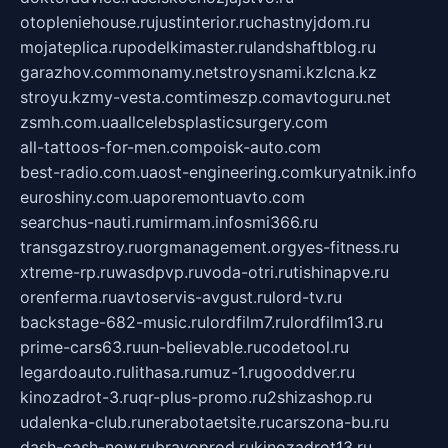
otopleniehouse.ru
justinterior.ru
chastnyjdom.ru
mojateplica.ru
podelkimaster.ru
landshaftblog.ru
garazhov.com
monamy.net
stroysnami.kz
lcna.kz
stroyu.kz
my-vesta.com
timeszp.com
avtoguru.net
zsmh.com.ua
allcelebsplasticsurgery.com
all-tattoos-for-men.com
poisk-auto.com
best-radio.com.ua
ost-engineering.com
kuryatnik.info
euroshiny.com.ua
poremontuavto.com
searchus-nauti.ru
mirmam.info
smi366.ru
transgazstroy.ru
orgmanagement.org
yes-fitness.ru
xtreme-rp.ru
wasdpvp.ru
voda-otri.ru
tishinapve.ru
orenferma.ru
avtoservis-avgust.ru
lord-tv.ru
backstage-682-music.ru
lordfilm7.ru
lordfilm13.ru
prime-cars63.ru
un-believable.ru
codetool.ru
legardoauto.ru
lithasa.ru
muz-1.ru
gooddver.ru
kinozadrot-3.ru
qr-plus-promo.ru
2shizashop.ru
udalenka-club.ru
nerabotaetsite.ru
carszona-bu.ru
dash-cash-now.ru
bravoprod.ru
kinozadrot13.ru