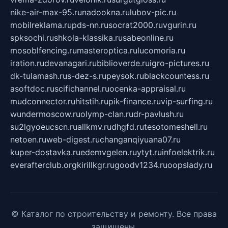
nike-air-max-95.ru
nadookna.ru
lubov-pic.ru
mobilreklama.ru
pds-nn.ru
socrat2000.ru
vgurin.ru
spksochi.ru
shkola-klassika.ru
sabeonline.ru
mosoblfencing.ru
masteroptica.ru
lucomoria.ru
iration.ru
devanagari.ru
biblioverde.ru
igro-pictures.ru
dk-tulamash.ru
s-dez-s.ru
peysok.ru
blackcountess.ru
asoftdoc.ru
scifichannel.ru
ocenka-appraisal.ru
mudconnector.ru
hitstih.ru
pik-finance.ru
vip-surfing.ru
wundermoscow.ru
olymp-clan.ru
dr-pavlush.ru
su2lgyoeucscn.ru
allkmv.ru
dhgfd.ru
tesotomeshell.ru
netoen.ru
web-digest.ru
changanqiyuana07.ru
kuper-dostavka.ru
edemvgelen.ru
ytyt.ru
infoelektrik.ru
everafterclub.org
kirillkgr.ru
goodv1234.ru
oopslady.ru
© Каталог по строительству и ремонту. Все права
защищены.