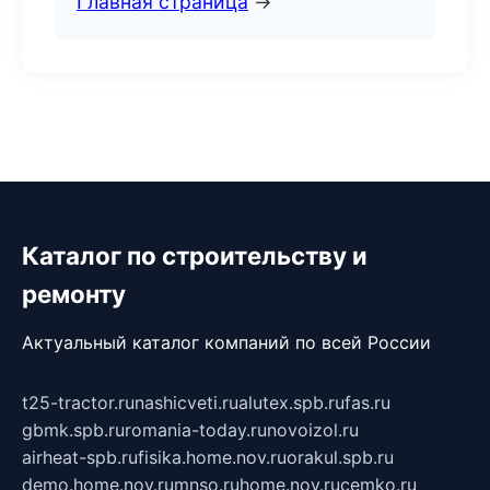
Главная страница
→
Каталог по строительству и
ремонту
Актуальный каталог компаний по всей России
t25-tractor.ru
nashicveti.ru
alutex.spb.ru
fas.ru
gbmk.spb.ru
romania-today.ru
novoizol.ru
airheat-spb.ru
fisika.home.nov.ru
orakul.spb.ru
demo.home.nov.ru
mnso.ru
home.nov.ru
cemko.ru