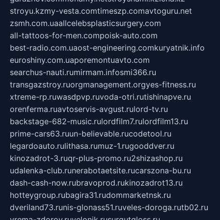
stroyu.kz
my-vesta.com
timeszp.com
avtoguru.net
zsmh.com.ua
allcelebsplasticsurgery.com
all-tattoos-for-men.com
poisk-auto.com
best-radio.com.ua
ost-engineering.com
kuryatnik.info
euroshiny.com.ua
poremontuavto.com
searchus-nauti.ru
mirmam.info
smi366.ru
transgazstroy.ru
orgmanagement.org
yes-fitness.ru
xtreme-rp.ru
wasdpvp.ru
voda-otri.ru
tishinapve.ru
orenferma.ru
avtoservis-avgust.ru
lord-tv.ru
backstage-682-music.ru
lordfilm7.ru
lordfilm13.ru
prime-cars63.ru
un-believable.ru
codetool.ru
legardoauto.ru
lithasa.ru
muz-1.ru
gooddver.ru
kinozadrot-3.ru
qr-plus-promo.ru
2shizashop.ru
udalenka-club.ru
nerabotaetsite.ru
carszona-bu.ru
dash-cash-now.ru
bravoprod.ru
kinozadrot13.ru
hotteygroup.ru
bagira31.ru
dommarketnsk.ru
dveriland73.ru
nis-glonass51.ru
veles-doroga.ru
tb02.ru
vrema-zdorov.ru
velonik.ru
surgutgloss.ru