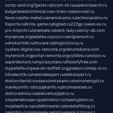
comp-land.org
7gazet.ru
bicom-oil.ru
superiorsearch.ru
bulgarianedvizhimost.ru
sn-hram.ru
senovosti.ru
fexer.ru
snite-mebel.ru
anamvkusno.ru
technosaratov.ru
0sporte.ru
9rota-game.ru
bigbad.ru
227gp.ru
wes-ex.ru
pro-kirpichi.ru
israelsale.ru
black-lady.ru
stroy-db.com
mynances.org
ladalike.ru
zozor.ru
dvigremont.ru
odnokartinki.ru
htccare.ru
blogizotovoy.ru
oysters-digital.ru
o-remonte.org
remontdoma.com
myremont.org
portal-remonta.org
vyitikho.ru
mirjon.ru
superdeutsch.ru
mycrazystars.ru
filosofyfree.com
mypetslife.org
warren-buffett.org
greleon.com
sp-or.ru
infoelectrik.ru
materialexpert.ru
detkiexpert.ru
doktorvilechit.ru
vsesvoimirykami.ru
instrumentgid.ru
manikjurinfo.ru
hozjajkainfo.ru
stroimaterials.ru
doktoradvice.ru
selskoehozjajstvo.ru
otopleniehouse.ru
justinterior.ru
chastnyjdom.ru
mojateplica.ru
podelkimaster.ru
landshaftblog.ru
garazhov.com
monamy.net
stroysnami.kz
lcna.kz