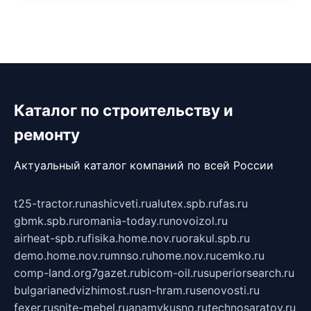
Каталог по строительству и
ремонту
Актуальный каталог компаний по всей России
t25-tractor.ru
nashicveti.ru
alutex.spb.ru
fas.ru
gbmk.spb.ru
romania-today.ru
novoizol.ru
airheat-spb.ru
fisika.home.nov.ru
orakul.spb.ru
demo.home.nov.ru
mnso.ru
home.nov.ru
cemko.ru
comp-land.org
7gazet.ru
bicom-oil.ru
superiorsearch.ru
bulgarianedvizhimost.ru
sn-hram.ru
senovosti.ru
fexer.ru
snite-mebel.ru
anamvkusno.ru
technosaratov.ru