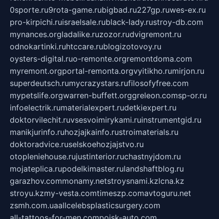
0sporte.ru
9rota-game.ru
bigbad.ru
227gp.ru
wes-ex.ru
pro-kirpichi.ru
israelsale.ru
black-lady.ru
stroy-db.com
mynances.org
ladalike.ru
zozor.ru
dvigremont.ru
odnokartinki.ru
htccare.ru
blogizotovoy.ru
oysters-digital.ru
o-remonte.org
remontdoma.com
myremont.org
portal-remonta.org
vyitikho.ru
mirjon.ru
superdeutsch.ru
mycrazystars.ru
filosofyfree.com
mypetslife.org
warren-buffett.org
greleon.com
sp-or.ru
infoelectrik.ru
materialexpert.ru
detkiexpert.ru
doktorvilechit.ru
vsesvoimirykami.ru
instrumentgid.ru
manikjurinfo.ru
hozjajkainfo.ru
stroimaterials.ru
doktoradvice.ru
selskoehozjajstvo.ru
otopleniehouse.ru
justinterior.ru
chastnyjdom.ru
mojateplica.ru
podelkimaster.ru
landshaftblog.ru
garazhov.com
monamy.net
stroysnami.kz
lcna.kz
stroyu.kz
my-vesta.com
timeszp.com
avtoguru.net
zsmh.com.ua
allcelebsplasticsurgery.com
all-tattoos-for-men.com
poisk-auto.com