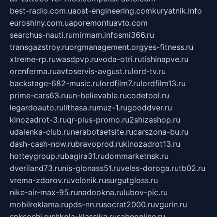
best-radio.com.ua
ost-engineering.com
kuryatnik.info
euroshiny.com.ua
poremontuavto.com
searchus-nauti.ru
mirmam.info
smi366.ru
transgazstroy.ru
orgmanagement.org
yes-fitness.ru
xtreme-rp.ru
wasdpvp.ru
voda-otri.ru
tishinapve.ru
orenferma.ru
avtoservis-avgust.ru
lord-tv.ru
backstage-682-music.ru
lordfilm7.ru
lordfilm13.ru
prime-cars63.ru
un-believable.ru
codetool.ru
legardoauto.ru
lithasa.ru
muz-1.ru
gooddver.ru
kinozadrot-3.ru
qr-plus-promo.ru
2shizashop.ru
udalenka-club.ru
nerabotaetsite.ru
carszona-bu.ru
dash-cash-now.ru
bravoprod.ru
kinozadrot13.ru
hotteygroup.ru
bagira31.ru
dommarketnsk.ru
dveriland73.ru
nis-glonass51.ru
veles-doroga.ru
tb02.ru
vrema-zdorov.ru
velonik.ru
surgutgloss.ru
nike-air-max-95.ru
nadookna.ru
lubov-pic.ru
mobilreklama.ru
pds-nn.ru
socrat2000.ru
vgurin.ru
spksochi.ru
shkola-klassika.ru
sabeonline.ru