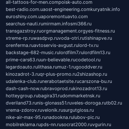
all-tattoos-for-men.com
poisk-auto.com
best-radio.com.ua
ost-engineering.com
kuryatnik.info
euroshiny.com.ua
poremontuavto.com
searchus-nauti.ru
mirmam.info
smi366.ru
transgazstroy.ru
orgmanagement.org
yes-fitness.ru
xtreme-rp.ru
wasdpvp.ru
voda-otri.ru
tishinapve.ru
orenferma.ru
avtoservis-avgust.ru
lord-tv.ru
backstage-682-music.ru
lordfilm7.ru
lordfilm13.ru
prime-cars63.ru
un-believable.ru
codetool.ru
legardoauto.ru
lithasa.ru
muz-1.ru
gooddver.ru
kinozadrot-3.ru
qr-plus-promo.ru
2shizashop.ru
udalenka-club.ru
nerabotaetsite.ru
carszona-bu.ru
dash-cash-now.ru
bravoprod.ru
kinozadrot13.ru
hotteygroup.ru
bagira31.ru
dommarketnsk.ru
dveriland73.ru
nis-glonass51.ru
veles-doroga.ru
tb02.ru
vrema-zdorov.ru
velonik.ru
surgutgloss.ru
nike-air-max-95.ru
nadookna.ru
lubov-pic.ru
mobilreklama.ru
pds-nn.ru
socrat2000.ru
vgurin.ru