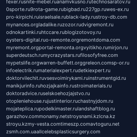
fexer.ru
snite-mebel.ru
anamvkusno.ru
technosaratov.ru
0sporte.ru
9rota-game.ru
bigbad.ru
227gp.ru
wes-ex.ru
pro-kirpichi.ru
israelsale.ru
black-lady.ru
stroy-db.com
mynances.org
ladalike.ru
zozor.ru
dvigremont.ru
odnokartinki.ru
htccare.ru
blogizotovoy.ru
oysters-digital.ru
o-remonte.org
remontdoma.com
myremont.org
portal-remonta.org
vyitikho.ru
mirjon.ru
superdeutsch.ru
mycrazystars.ru
filosofyfree.com
mypetslife.org
warren-buffett.org
greleon.com
sp-or.ru
infoelectrik.ru
materialexpert.ru
detkiexpert.ru
doktorvilechit.ru
vsesvoimirykami.ru
instrumentgid.ru
manikjurinfo.ru
hozjajkainfo.ru
stroimaterials.ru
doktoradvice.ru
selskoehozjajstvo.ru
otopleniehouse.ru
justinterior.ru
chastnyjdom.ru
mojateplica.ru
podelkimaster.ru
landshaftblog.ru
garazhov.com
monamy.net
stroysnami.kz
lcna.kz
stroyu.kz
my-vesta.com
timeszp.com
avtoguru.net
zsmh.com.ua
allcelebsplasticsurgery.com