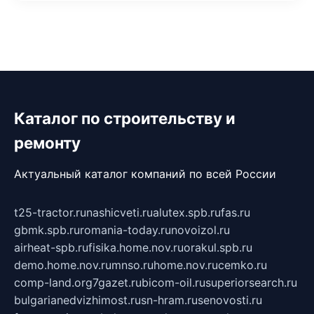
Каталог по строительству и
ремонту
Актуальный каталог компаний по всей России
t25-tractor.ru
nashicveti.ru
alutex.spb.ru
fas.ru
gbmk.spb.ru
romania-today.ru
novoizol.ru
airheat-spb.ru
fisika.home.nov.ru
orakul.spb.ru
demo.home.nov.ru
mnso.ru
home.nov.ru
cemko.ru
comp-land.org
7gazet.ru
bicom-oil.ru
superiorsearch.ru
bulgarianedvizhimost.ru
sn-hram.ru
senovosti.ru