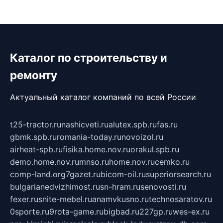
Каталог по строительству и
ремонту
Актуальный каталог компаний по всей России
t25-tractor.ru
nashicveti.ru
alutex.spb.ru
fas.ru
gbmk.spb.ru
romania-today.ru
novoizol.ru
airheat-spb.ru
fisika.home.nov.ru
orakul.spb.ru
demo.home.nov.ru
mnso.ru
home.nov.ru
cemko.ru
comp-land.org
7gazet.ru
bicom-oil.ru
superiorsearch.ru
bulgarianedvizhimost.ru
sn-hram.ru
senovosti.ru
fexer.ru
snite-mebel.ru
anamvkusno.ru
technosaratov.ru
0sporte.ru
9rota-game.ru
bigbad.ru
227gp.ru
wes-ex.ru