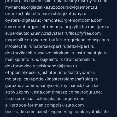
pro-kirpichi.ru
israelsale.ru
black-lady.ru
stroy-db.com
mynances.org
ladalike.ru
zozor.ru
dvigremont.ru
odnokartinki.ru
htccare.ru
blogizotovoy.ru
oysters-digital.ru
o-remonte.org
remontdoma.com
myremont.org
portal-remonta.org
vyitikho.ru
mirjon.ru
superdeutsch.ru
mycrazystars.ru
filosofyfree.com
mypetslife.org
warren-buffett.org
greleon.com
sp-or.ru
infoelectrik.ru
materialexpert.ru
detkiexpert.ru
doktorvilechit.ru
vsesvoimirykami.ru
instrumentgid.ru
manikjurinfo.ru
hozjajkainfo.ru
stroimaterials.ru
doktoradvice.ru
selskoehozjajstvo.ru
otopleniehouse.ru
justinterior.ru
chastnyjdom.ru
mojateplica.ru
podelkimaster.ru
landshaftblog.ru
garazhov.com
monamy.net
stroysnami.kz
lcna.kz
stroyu.kz
my-vesta.com
timeszp.com
avtoguru.net
zsmh.com.ua
allcelebsplasticsurgery.com
all-tattoos-for-men.com
poisk-auto.com
best-radio.com.ua
ost-engineering.com
kuryatnik.info