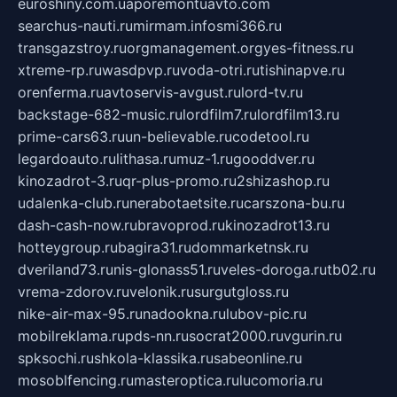
euroshiny.com.ua
poremontuavto.com
searchus-nauti.ru
mirmam.info
smi366.ru
transgazstroy.ru
orgmanagement.org
yes-fitness.ru
xtreme-rp.ru
wasdpvp.ru
voda-otri.ru
tishinapve.ru
orenferma.ru
avtoservis-avgust.ru
lord-tv.ru
backstage-682-music.ru
lordfilm7.ru
lordfilm13.ru
prime-cars63.ru
un-believable.ru
codetool.ru
legardoauto.ru
lithasa.ru
muz-1.ru
gooddver.ru
kinozadrot-3.ru
qr-plus-promo.ru
2shizashop.ru
udalenka-club.ru
nerabotaetsite.ru
carszona-bu.ru
dash-cash-now.ru
bravoprod.ru
kinozadrot13.ru
hotteygroup.ru
bagira31.ru
dommarketnsk.ru
dveriland73.ru
nis-glonass51.ru
veles-doroga.ru
tb02.ru
vrema-zdorov.ru
velonik.ru
surgutgloss.ru
nike-air-max-95.ru
nadookna.ru
lubov-pic.ru
mobilreklama.ru
pds-nn.ru
socrat2000.ru
vgurin.ru
spksochi.ru
shkola-klassika.ru
sabeonline.ru
mosoblfencing.ru
masteroptica.ru
lucomoria.ru