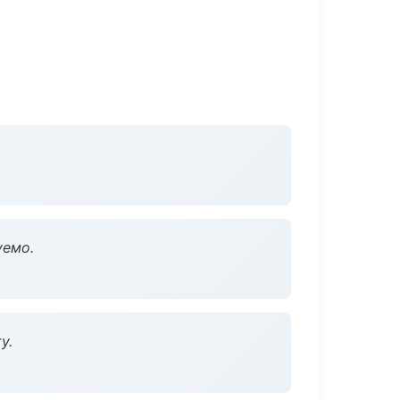
уемо.
у.