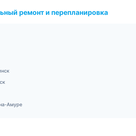
ьный ремонт и перепланировка
инск
ск
на-Амуре