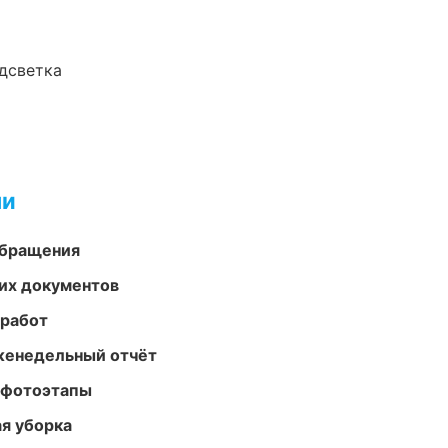
одсветка
ми
обращения
их документов
 работ
женедельный отчёт
 фотоэтапы
ая уборка