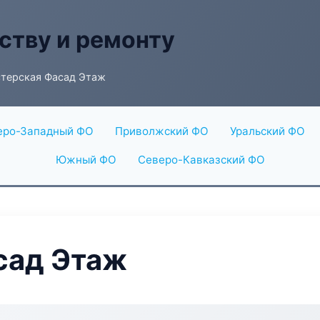
ству и ремонту
терская Фасад Этаж
еро-Западный ФО
Приволжский ФО
Уральский ФО
Южный ФО
Северо-Кавказский ФО
сад Этаж