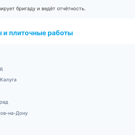
ирует бригаду и ведёт отчётность.
 и плиточные работы
д
Калуга
град
тов-на-Дону