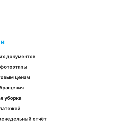
ми
их документов
 фотоэтапы
птовым ценам
обращения
ая уборка
платежей
женедельный отчёт