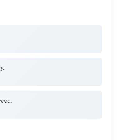
у.
уемо.