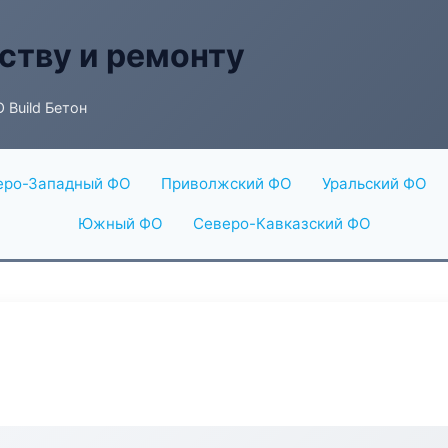
ству и ремонту
 Build Бетон
еро-Западный ФО
Приволжский ФО
Уральский ФО
Южный ФО
Северо-Кавказский ФО
н