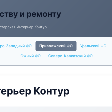
ству и ремонту
стерская Интерьер Контур
ро-Западный ФО
Приволжский ФО
Уральский ФО
Южный ФО
Северо-Кавказский ФО
ерьер Контур