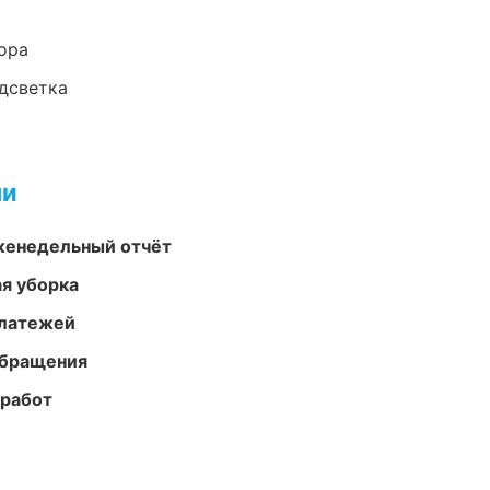
ора
одсветка
ми
женедельный отчёт
ая уборка
платежей
обращения
 работ