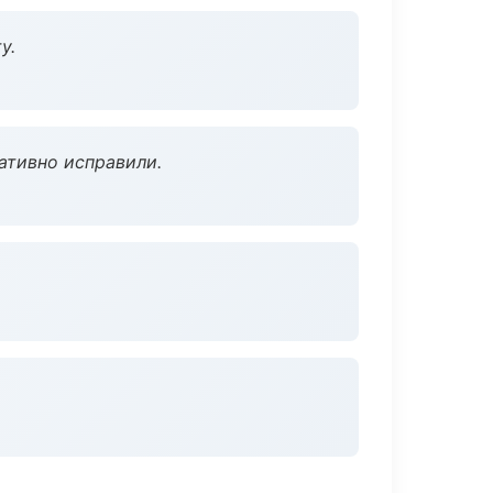
у.
ативно исправили.