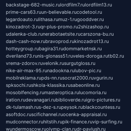
backstage-682-music.ru
lordfilm7.ru
lordfilm13.ru
prime-cars63.ru
un-believable.ru
codetool.ru
legardoauto.ru
lithasa.ru
muz-1.ru
gooddver.ru
kinozadrot-3.ru
qr-plus-promo.ru
2shizashop.ru
udalenka-club.ru
nerabotaetsite.ru
carszona-bu.ru
dash-cash-now.ru
bravoprod.ru
kinozadrot13.ru
hotteygroup.ru
bagira31.ru
dommarketnsk.ru
dveriland73.ru
nis-glonass51.ru
veles-doroga.ru
tb02.ru
vrema-zdorov.ru
velonik.ru
surgutgloss.ru
nike-air-max-95.ru
nadookna.ru
lubov-pic.ru
mobilreklama.ru
pds-nn.ru
socrat2000.ru
vgurin.ru
spksochi.ru
shkola-klassika.ru
sabeonline.ru
mosoblfencing.ru
masteroptica.ru
lucomoria.ru
iration.ru
devanagari.ru
biblioverde.ru
igro-pictures.ru
dk-tulamash.ru
s-dez-s.ru
peysok.ru
blackcountess.ru
asoftdoc.ru
scifichannel.ru
ocenka-appraisal.ru
mudconnector.ru
hitstih.ru
pik-finance.ru
vip-surfing.ru
wundermoscow.ru
olymp-clan.ru
dr-pavlush.ru