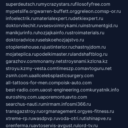
superdeutsch.ru
mycrazystars.ru
filosofyfree.com
mypetslife.org
warren-buffett.org
greleon.com
sp-or.ru
infoelectrik.ru
materialexpert.ru
detkiexpert.ru
doktorvilechit.ru
vsesvoimirykami.ru
instrumentgid.ru
manikjurinfo.ru
hozjajkainfo.ru
stroimaterials.ru
doktoradvice.ru
selskoehozjajstvo.ru
otopleniehouse.ru
justinterior.ru
chastnyjdom.ru
mojateplica.ru
podelkimaster.ru
landshaftblog.ru
garazhov.com
monamy.net
stroysnami.kz
lcna.kz
stroyu.kz
my-vesta.com
timeszp.com
avtoguru.net
zsmh.com.ua
allcelebsplasticsurgery.com
all-tattoos-for-men.com
poisk-auto.com
best-radio.com.ua
ost-engineering.com
kuryatnik.info
euroshiny.com.ua
poremontuavto.com
searchus-nauti.ru
mirmam.info
smi366.ru
transgazstroy.ru
orgmanagement.org
yes-fitness.ru
xtreme-rp.ru
wasdpvp.ru
voda-otri.ru
tishinapve.ru
orenferma.ru
avtoservis-avgust.ru
lord-tv.ru