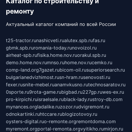
Каталог по строительству и
ремонту
Актуальный каталог компаний по всей России
t25-tractor.ru
nashicveti.ru
alutex.spb.ru
fas.ru
gbmk.spb.ru
romania-today.ru
novoizol.ru
airheat-spb.ru
fisika.home.nov.ru
orakul.spb.ru
demo.home.nov.ru
mnso.ru
home.nov.ru
cemko.ru
comp-land.org
7gazet.ru
bicom-oil.ru
superiorsearch.ru
bulgarianedvizhimost.ru
sn-hram.ru
senovosti.ru
fexer.ru
snite-mebel.ru
anamvkusno.ru
technosaratov.ru
0sporte.ru
9rota-game.ru
bigbad.ru
227gp.ru
wes-ex.ru
pro-kirpichi.ru
israelsale.ru
black-lady.ru
stroy-db.com
mynances.org
ladalike.ru
zozor.ru
dvigremont.ru
odnokartinki.ru
htccare.ru
blogizotovoy.ru
oysters-digital.ru
o-remonte.org
remontdoma.com
myremont.org
portal-remonta.org
vyitikho.ru
mirjon.ru