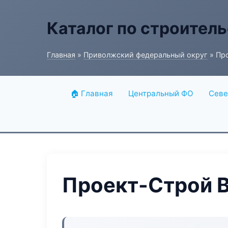
Каталог по строитель
Главная
»
Приволжский федеральный округ
» Про
🏠 Главная
Центральный ФО
Севе
Проект-Строй B