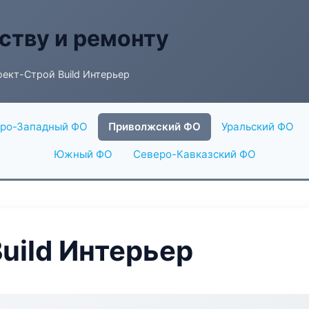
ству и ремонту
ект-Строй Build Интерьер
ро-Западный ФО
Приволжский ФО
Уральский ФО
Южный ФО
Северо-Кавказский ФО
uild Интерьер