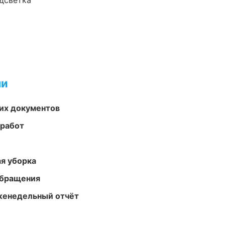
одсветка
ми
их документов
 работ
ая уборка
обращения
женедельный отчёт