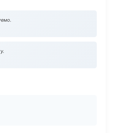
уемо.
у.