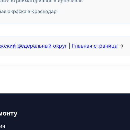
дажа стройматериалов в Ярославль
вая окраска в Краснодар
лжский федеральный округ
|
Главная страница
→
монту
сии